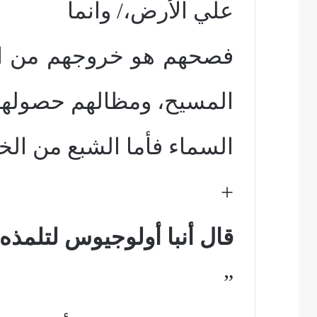
علي الأرض،/ وانما
فصحهم هو خروجهم من ال
المسيح، ومظالهم حصوله
السماء فأما الشبع من الخب
+
قال أنبا أولوجيوس لتلمذه:
”