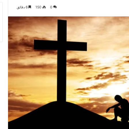
0
150
6 دقائق