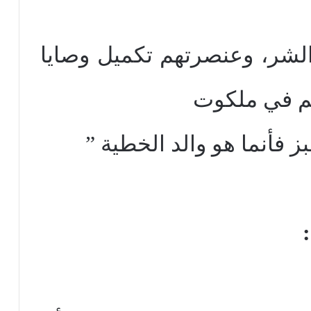
شر، وعنصرتهم تكميل وصايا
م في ملكوت
ز فأنما هو والد الخطية ”