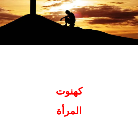
كهنوت
المرأة