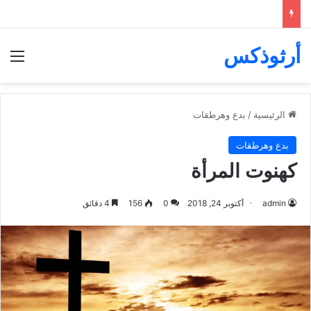
أرثوذكس
الق
الرئيسية
/
بدع وهرطقات
بدع وهرطقات
كهنوت المرأة
admin
أكتوبر 24, 2018
0
156
4 دقائق