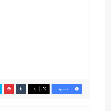
بين
فيسبوك
‫X