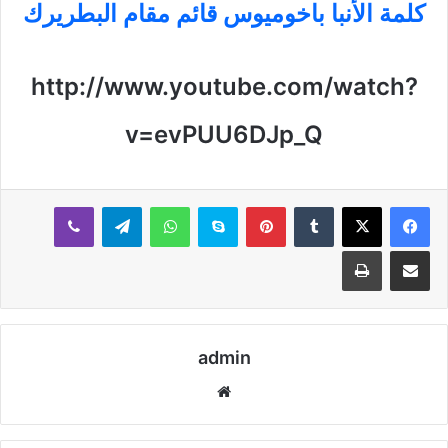
كلمة الأنبا باخوميوس قائم مقام البطريرك
http://www.youtube.com/watch?
v=evPUU6DJp_Q
بينتيريست
سكايب
واتساب
تيلقرام
ڤايبر
مشاركة عبر البريد
طباعة
admin
موقع
الويب