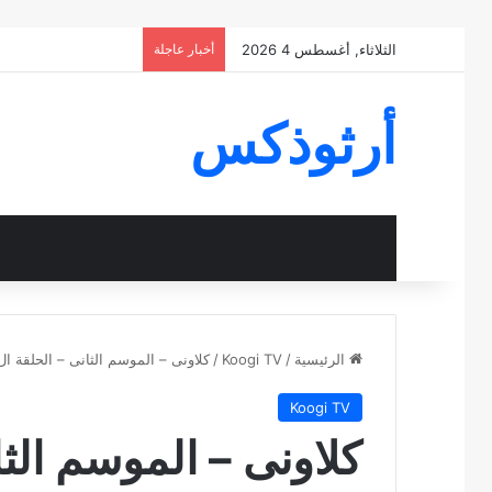
الثلاثاء, أغسطس 4 2026
أخبار عاجلة
أرثوذكس
الرئيسية
/
Koogi TV
/
كلاونى – الموسم الثانى – الحلقة ال 18- قناة كوجى القبطية الارثوذكسية للاطف
Koogi TV