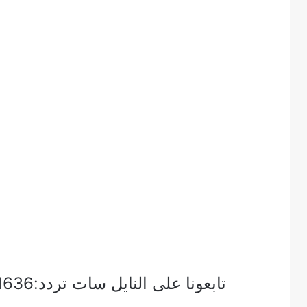
تابعونا على النايل سات تردد:11636 – vertical (عمودى) – 27500 – 3/4