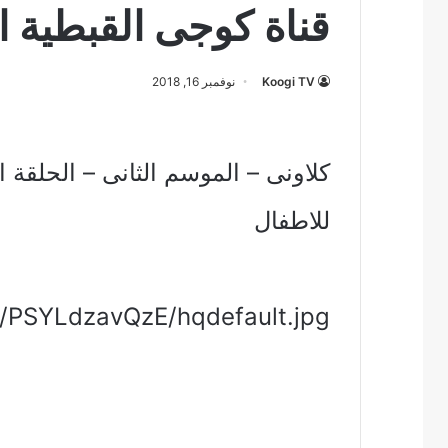
قناة كوجى القبطية ا
Koogi TV
نوفمبر 16, 2018
للاطفال
vi/PSYLdzavQzE/hqdefault.jpg