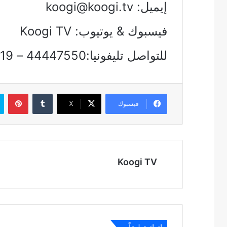
إيميل:
koogi@koogi.tv
فيسبوك & يوتيوب: Koogi TV
للتواصل تليفونيا:44447550 – 01212129719
بين
فيسبوك
‫X
Koogi TV