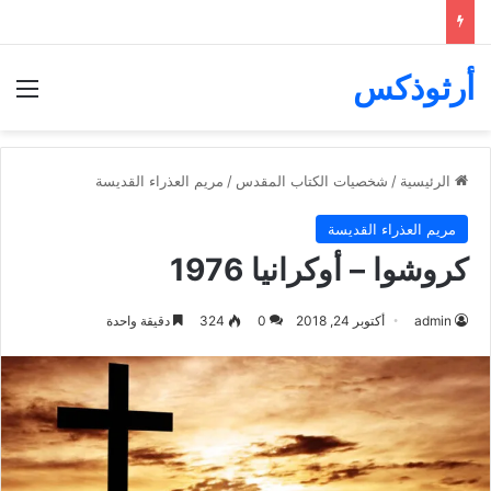
أرثوذكس
الق
الرئيسية
/
شخصيات الكتاب المقدس
/
مريم العذراء القديسة
مريم العذراء القديسة
كروشوا – أوكرانيا 1976
admin
أكتوبر 24, 2018
0
324
دقيقة واحدة