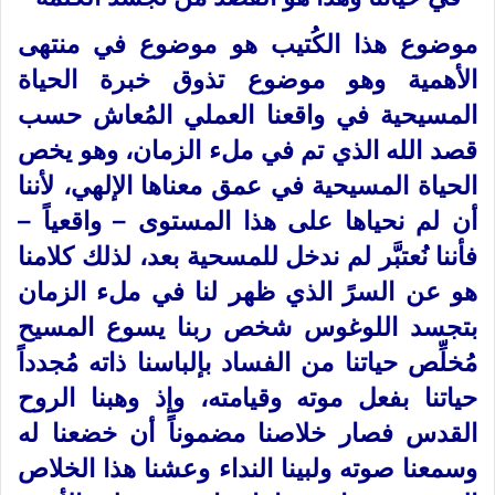
موضوع هذا الكُتيب هو موضوع في منتهى
الأهمية وهو موضوع تذوق خبرة الحياة
المسيحية في واقعنا العملي المُعاش حسب
قصد الله الذي تم في ملء الزمان، وهو يخص
الحياة المسيحية في عمق معناها الإلهي، لأننا
أن لم نحياها على هذا المستوى – واقعياً –
فأننا نُعتبَّر لم ندخل للمسحية بعد، لذلك كلامنا
هو عن السرً الذي ظهر لنا في ملء الزمان
بتجسد اللوغوس شخص ربنا يسوع المسيح
مُخلِّص حياتنا من الفساد بإلباسنا ذاته مُجدداً
حياتنا بفعل موته وقيامته، وإذ وهبنا الروح
القدس فصار خلاصنا مضموناً أن خضعنا له
وسمعنا صوته ولبينا النداء وعشنا هذا الخلاص