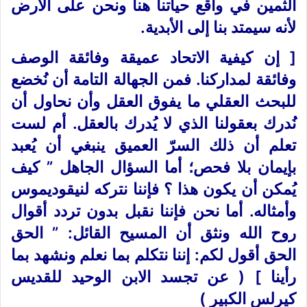
الثمين في واقع حياتنا هنا ونحن على الأرض
لأنه سيمتد بنا إلى الأبدية.
[ إن كيفية الاتحاد عميقة وفائقة الوصف
وفائقة لمداركنا. فمن الجهالة التامة أن نُخضع
للبحث العقلي ما يفوق العقل وأن نحاول أن
نُدرك بعقولنا الذي لا يُدرك بالعقل. أم لست
تعلم أن ذلك السرّ العميق ينبغي أن يُعبد
بإيمان بلا فحص؛ أما السؤال الجاهل ” كيف
يُمكن أن يكون هذا ؟ فإننا نتركه لنيقوديموس
وأمثاله. أما نحن فإننا نقبل بدون تردد أقوال
روح الله ونثق أن المسيح القائل: ” الحق
الحق أقول لكم: إننا نتكلم بما نعلم ونشهد بما
رأينا ] ( عن تجسد الابن الوحيد للقديس
كيرلس الكبير )