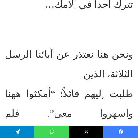
تترك أحداً في آلامك…
ونحن هنا نعتذر عن آبائنا الرسل
الثلاثة، الذين
طلبت إليهم قائلاً: “أمكثوا ههنا
واسهروا معى”. فلم
يستطيعوا…
يسبوك
‫X
واتساب
تيلقرام