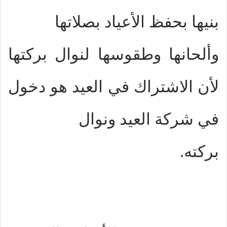
بنيها بحفظ الأعياد بصلاتها
وألحانها وطقوسها لنوال بركتها
لأن الاشتراك في العيد هو دخول
في شركة العيد ونوال
بركته.