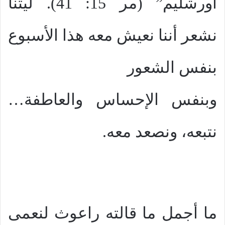
أورشليم” (مر 15: 41). ليتنا
نشعر أننا نعيش معه هذا الأسبوع
بنفس الشعور
وبنفس الإحساس والعاطفة…
نتبعه، ونصعد معه.
ما أجمل ما قالته راعوث لنعمى