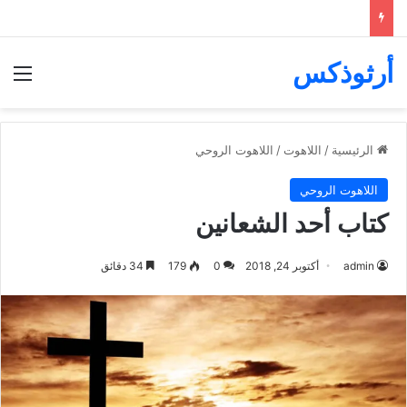
أرثوذكس
الق
الرئيسية
/
اللاهوت
/
اللاهوت الروحي
اللاهوت الروحي
كتاب أحد الشعانين
admin
أكتوبر 24, 2018
0
179
34 دقائق