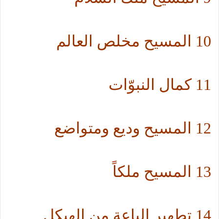
10 المسيح مخلص العالم
11 كمال النبوّات
12 المسيح وديع ومتواضع
13 المسيح ملكاً
14 تطهير الباعة من الهيكل