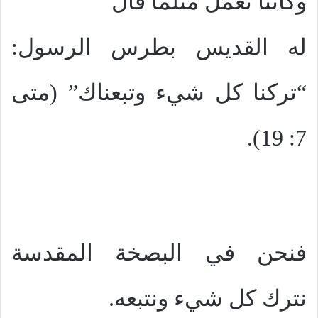
وكأننا نعمل مثلما قال
له القديس بطرس الرسول:
“تركنا كل شيء وتبعناك” (متى
7: 19).
فنحن في البصخة المقدسة
نترك كل شيء ونتبعه.