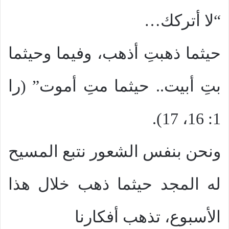
“لا أتركك…
حيثما ذهبتِ أذهب، وفيما وحيثما
بتِ أبيت.. حيثما متِ أموت” (را
1: 16، 17).
ونحن بنفس الشعور نتبع المسيح
له المجد حيثما ذهب خلال هذا
الأسبوع، تذهب أفكارنا