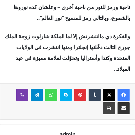
ناحية ورمز للنور من ناحية أخرى – وعلشان كده نوروها
بالشموع، وبالتالي رمز للمسيح “نور العالم”..
والفكرة دي ماانتشرتش إلا لما الملكة شارلوت زوجة الملك
جورج الثالث دخّلتها إنجلترا ومنها انتشرت في الولايات
المتحدة وكندا وأستراليا وتحوّلت لعلامة مميزة في عيد
الميلاد..
بينتيريست
سكايب
واتساب
تيلقرام
ڤايبر
مشاركة عبر البريد
طباعة
admin