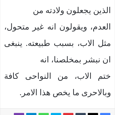
الذين يجعلون ولادته من
العدم، ويقولون انه غير متحول،
مثل الاب، بسبب طبيعته. ينبغى
ان نبشر بمخلصنا، انه
ختم الاب، من النواحى كافة
وبالاحرى ما يخص هذا الامر.
بينتيريست
سكايب
واتساب
تيلقرام
ڤايبر