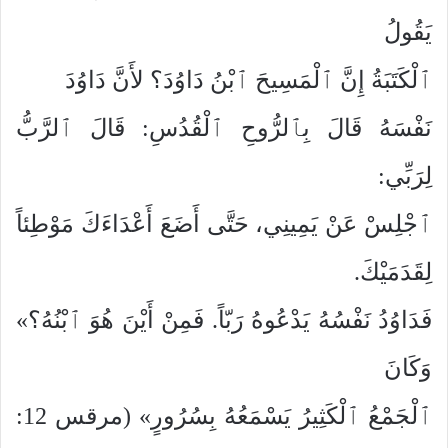
يَقُولُ
ٱلْكَتَبَةُ إِنَّ ٱلْمَسِيحَ ٱبْنُ دَاوُدَ؟ لأَنَّ دَاوُدَ
نَفْسَهُ قَالَ بِٱلرُّوحِ ٱلْقُدُسِ: قَالَ ٱلرَّبُّ
لِرَبِّي:
ٱجْلِسْ عَنْ يَمِينِي، حَتَّى أَضَعَ أَعْدَاءَكَ مَوْطِئاً
لِقَدَمَيْكَ.
فَدَاوُدُ نَفْسُهُ يَدْعُوهُ رَبّاً. فَمِنْ أَيْنَ هُوَ ٱبْنُهُ؟»
وَكَانَ
ٱلْجَمْعُ ٱلْكَثِيرُ يَسْمَعُهُ بِسُرُورٍ» (مرقس 12: