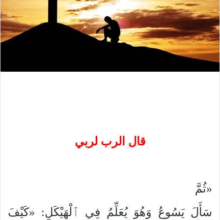
قال الرب لربي
«ثُمَّ
سَأَلَ يَسُوعُ وَهُوَ يُعَلِّمُ فِي ٱلْهَيْكَلِ: «كَيْفَ