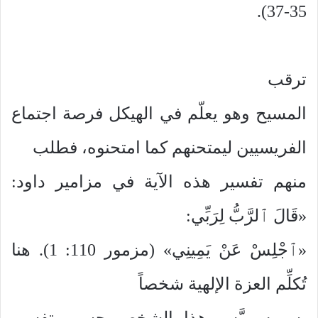
35-37).
ترقب
المسيح وهو يعلّم في الهيكل فرصة اجتماع
الفريسيين ليمتحنهم كما امتحنوه، فطلب
منهم تفسير هذه الآية في مزامير داود:
«قَالَ ٱلرَّبُّ لِرَبِّي:
«ٱجْلِسْ عَنْ يَمِينِي» (مزمور 110: 1). هنا
تُكلِّم العزة الإلهية شخصاً
يسميه ربَّه. وهذا الشخص حسب تفسير