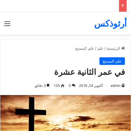
أرثوذكس
الق
الرئيسية
/
علم
/
علم المسيح
علم المسيح
في عمر الثانية عشرة
admin
أكتوبر 24, 2018
0
135
3 دقائق