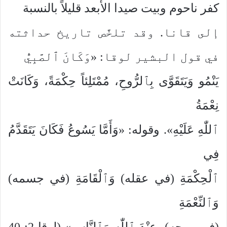
كفر ناحوم وبيت صيدا الأبعد قليلاً بالنسبة
إلى قانا. وقد تلخَّص تاريخ حداثته
في قول البشير لوقا: «وَكَانَ ٱلصَّبِيُّ
يَنْمُو وَيَتَقَوَّى بِٱلرُّوحِ، مُمْتَلِئاً حِكْمَةً، وَكَانَتْ
نِعْمَةُ
ٱللّٰهِ عَلَيْهِ». وقوله: «وَأَمَّا يَسُوعُ فَكَانَ يَتَقَدَّمُ
فِي
ٱلْحِكْمَةِ (في عقله) وَٱلْقَامَةِ (في جسمه)
وَٱلنِّعْمَةِ
(في روحه)، عِنْدَ ٱللّٰهِ وَٱلنَّاسِ» (لوقا 2: 40