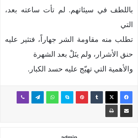
باللطف في سيئاتهم. لم تأت ساعته بعد،
التي
تطلب منه مقاومة الشر جهاراً، فتثير عليه
حنق الأشرار، ولم ينَلْ بعد الشهرة
والأهمية التي تهيّج عليه حسد الكبار.
بينتيريست
سكايب
واتساب
تيلقرام
ڤايبر
مشاركة عبر البريد
طباعة
admin