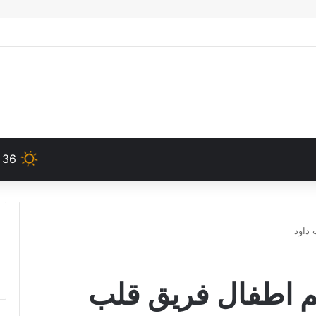
36
 داود
يم اطفال فريق قلب