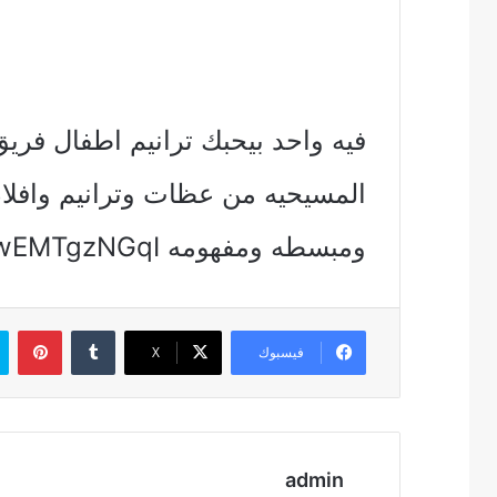
فيه واحد بيحبك ترانيم اطفال فري
المسيحيه من عظات وترانيم وافلام
ومبسطه ومفهومه https://youtu.be/dwEMTgzNGqI
بين
فيسبوك
‫X
admin