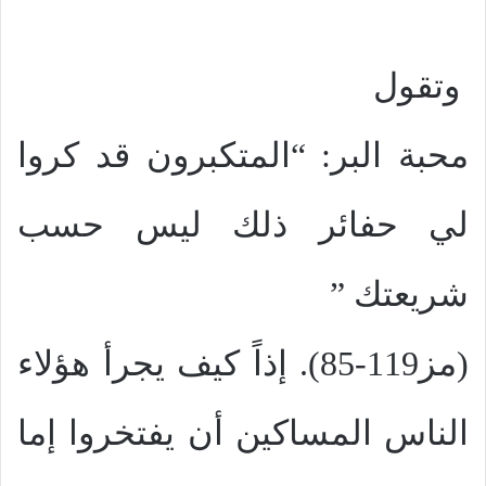
وتقول
محبة البر: “المتكبرون قد كروا
لي حفائر ذلك ليس حسب
شريعتك ”
(مز119-85). إذاً كيف يجرأ هؤلاء
الناس المساكين أن يفتخروا إما