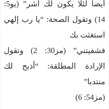
أيضا لئلا يكون لك أشر” (يو5:
14) وتقول الصحة: “يا رب إلهي
استغثت بك
فشفيتني” (مز30: 2) وتقول
الإرادة المطلقة: “أذبح لك
منتدبا”
(مز54: 6)