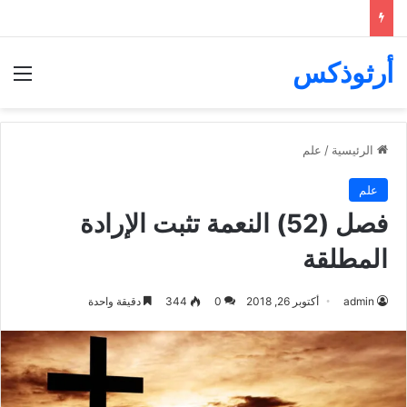
أرثوذكس
الق
الرئيسية
/
علم
علم
فصل (52) النعمة تثبت الإرادة
المطلقة
admin
أكتوبر 26, 2018
0
344
دقيقة واحدة