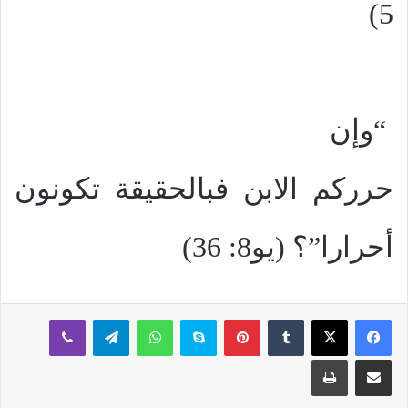
5)
“وإن
حرركم الابن فبالحقيقة تكونون
أحرارا”؟ (يو8: 36)
بينتيريست
سكايب
واتساب
تيلقرام
ڤايبر
مشاركة عبر البريد
طباعة