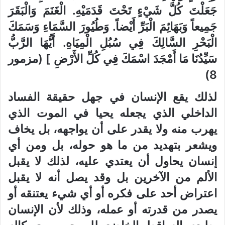
جَعَلْتَ كُلَّ شَيْءٍ تَحْتَ قَدَمَيْهِ. الْغَنَمَ وَالْبَقَرَ
جَمِيعاً وَبَهَائِمَ الْبَرِّ أَيْضاً. وَطُيُورَ السَّمَاءِ وَسَمَكَ
الْبَحْرِ السَّالِكَ فِي سُبُلِ الْمِيَاهِ. أَيُّهَا الرَّبُّ
سَيِّدُنَا مَا أَمْجَدَ اسْمَكَ فِي كُلِّ الأَرْضِ ] (مزمور
8)
لذلك يقع الإنسان في جهل حقيقة الفساد
الداخلي الذي يجعله يحيا في الموت الذي
يهرب منه ولا يقدر على أن يواجهه، بل يخاف
ويشعر بتهديد من ما هو حوله، بل ومن أي
إنسان يحاول أن يعتدي عليه، لذلك لا يقبل
الألم من الآخرين بل وقد يصل أنه لا يقبل
اعتراض أحد على فكره أو أي شيء يعتنقه أو
يصدر من قدرته أو عمله، وذلك لأن الإنسان