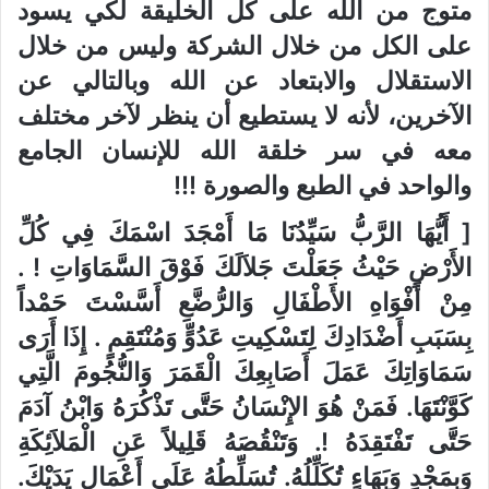
متوج من الله على كل الخليقة لكي يسود
على الكل من خلال الشركة وليس من خلال
الاستقلال والابتعاد عن الله وبالتالي عن
الآخرين، لأنه لا يستطيع أن ينظر لآخر مختلف
معه في سر خلقة الله للإنسان الجامع
والواحد في الطبع والصورة !!!
[ أَيُّهَا الرَّبُّ سَيِّدُنَا مَا أَمْجَدَ اسْمَكَ فِي كُلِّ
الأَرْضِ حَيْثُ جَعَلْتَ جَلاَلَكَ فَوْقَ السَّمَاوَاتِ ! .
مِنْ أَفْوَاهِ الأَطْفَالِ وَالرُّضَّعِ أَسَّسْتَ حَمْداً
بِسَبَبِ أَضْدَادِكَ لِتَسْكِيتِ عَدُوٍّ وَمُنْتَقِمٍ . إِذَا أَرَى
سَمَاوَاتِكَ عَمَلَ أَصَابِعِكَ الْقَمَرَ وَالنُّجُومَ الَّتِي
كَوَّنْتَهَا. فَمَنْ هُوَ الإِنْسَانُ حَتَّى تَذْكُرَهُ وَابْنُ آدَمَ
حَتَّى تَفْتَقِدَهُ !. وَتَنْقُصَهُ قَلِيلاً عَنِ الْمَلاَئِكَةِ
وَبِمَجْدٍ وَبَهَاءٍ تُكَلِّلُهُ. تُسَلِّطُهُ عَلَى أَعْمَالِ يَدَيْكَ.