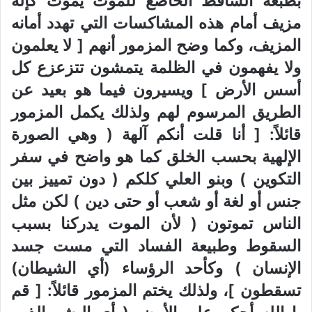
بطبعه الساقط الخاضع للموت يموت كإله
مزيف أمام هذه المشاكسات التي تهدد أمانه
المزيف، وكما وضح المزمور أنهم [ لا يعلمون
ولا يفهمون في الظلمة يتمشون تتزعزع كل
أسس الأرض ] ويسيرون فيما هو بعيد عن
الطريق المرسوم لهم ولذلك يكمل المزمور
قائلاً: [ أنا قلت أنكم آلهة ( وهي الصورة
الإلهية بحسب الخلق كما هو واضح في سفر
التكوين ) وبنو العلي كلكم ( دون تمييز بين
جنس أو لغة أو شعب أو حتى دين ) لكن مثل
الناس تموتون ( لأن الموت يدركنا بسبب
السقوط وطبيعة الفساد التي مست جسد
الإنسان ) وكأحد الرؤساء (أي الشيطان)
تسقطون ]، ولذلك يختم المزمور قائلاً: [ قم