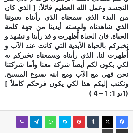
التجسد وعمل الله العظيم قائلاً: [ الذي كان
من البدء الذي سمعناه الذي رأيناه بعيوننا
الذي شاهدناه ولمسته أيدينا من جهة كلمة
الحياة. فان الحياة أُظهرت و قد رأينا و نشهد و
نخبركم بالحياة الأبدية التي كانت عند الآب و
أُظهرت لنا. الذي رأيناه وسمعناه نخبركم به
لكي يكون لكم أيضاً شركة معنا وأما شركتنا
نحن فهي مع الآب ومع ابنه يسوع المسيح.
ونكتب إليكم هذا لكي يكون فرحكم كاملاً ]
(1يو 1: 1 – 4 )
بينتيريست
سكايب
واتساب
تيلقرام
ڤايبر
مشاركة عبر البريد
طباعة