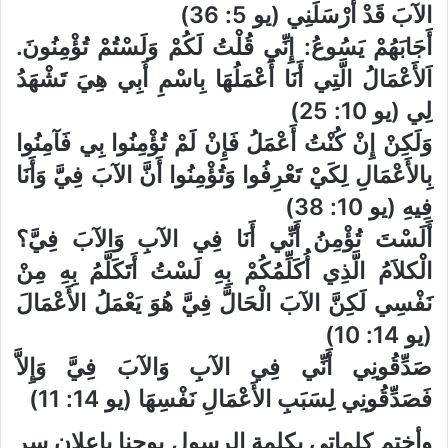
الآبَ قَدْ أَرْسَلَنِي (يو 5: 36)
أَجَابَهُمْ يَسُوعُ: إِنِّي قُلْتُ لَكُمْ وَلَسْتُمْ تُؤْمِنُونَ.
اَلأَعْمَالُ الَّتِي أَنَا أَعْمَلُهَا بِاسْمِ أَبِي هِيَ تَشْهَدُ
لِي (يو 10: 25)
وَلَكِنْ إِنْ كُنْتُ أَعْمَلُ فَإِنْ لَمْ تُؤْمِنُوا بِي فَآمِنُوا
بِالأَعْمَالِ لِكَيْ تَعْرِفُوا وَتُؤْمِنُوا أَنَّ الآبَ فِيَّ وَأَنَا
فِيهِ (يو 10: 38)
أَلَسْتَ تُؤْمِنُ أَنِّي أَنَا فِي الآبِ وَالآبَ فِيَّ؟
الْكلاَمُ الَّذِي أُكَلِّمُكُمْ بِهِ لَسْتُ أَتَكَلَّمُ بِهِ مِنْ
نَفْسِي لَكِنَّ الآبَ الْحَالَّ فِيَّ هُوَ يَعْمَلُ الأَعْمَالَ
(يو 14: 10)
صَدِّقُونِي أَنِّي فِي الآبِ وَالآبَ فِيَّ وَإِلاَّ
فَصَدِّقُونِي لِسَبَبِ الأَعْمَالِ نَفْسِهَا (يو 14: 11)
وأختم كلماتي بكلمة الرسول يوحنا بإعلان سر