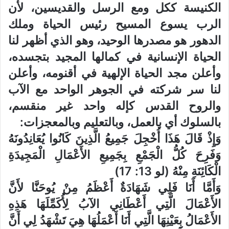
الكنيسة ككل ومع الرسل والقديسين، لأن
الرب يسوع المسيح رئيس الحياة وملك
الدهور هو مصدرها الوحيد، وهو الذي أظهر لنا
الحياة الإنسانية في كمالها المجيد بتجسده،
وأعلن مجد الحياة الإلهية في أقنومه، وأعلن
لنا سر شركته في الجوهر الواحد مع الآب
والروح القدس كإله واحد غير منقسم،
بالسلوك أي بالعمل، وبالتعليم وبالمعجزات:
وَإِذْ قَالَ هَذَا أُخْجِلَ جَمِيعُ الَّذِينَ كَانُوا يُعَانِدُونَهُ
وَفَرِحَ كُلُّ الْجَمْعِ بِجَمِيعِ الأَعْمَالِ الْمَجِيدَةِ
الْكَائِنَةِ مِنْهُ (لو 13: 17)
وَأَمَّا أَنَا فَلِي شَهَادَةٌ أَعْظَمُ مِنْ يُوحَنَّا لأَنَّ
الأَعْمَالَ الَّتِي أَعْطَانِي الآبُ لِأُكَمِّلَهَا هَذِهِ
الأَعْمَالُ بِعَيْنِهَا الَّتِي أَنَا أَعْمَلُهَا هِيَ تَشْهَدُ لِي أَنَّ