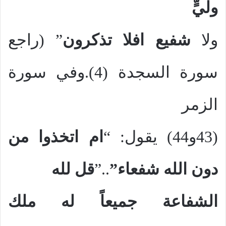
وليٍّ
ولا
شفيع
افلا تذكرون
” (راجع
سورة السجدة (4).وفي سورة
الزمر
(43و44) يقول: “
ام اتخذوا من
دون الله شفعاء”
..”
قل لله
الشفاعة جميعاً له ملك