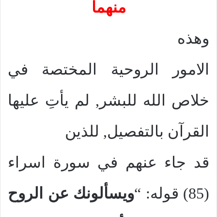
منهما
وهذه
الامور الروحية المختصة في
خلاص الله للبشر, لم يأتِ عليها
القرآن بالتفصيل, للذين
قد جاء عنهم في سورة اسراء
(85) قوله: “
ويسألونك عن الروح