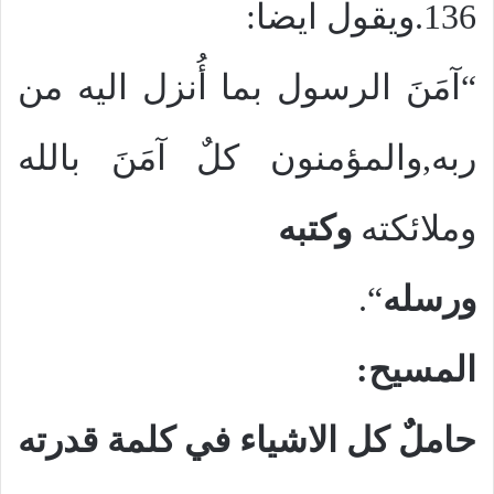
136.ويقول ايضا:
“آمَنَ الرسول بما أُنزل اليه من
ربه,والمؤمنون كلٌ آمَنَ بالله
وملائكته
وكتبه
ورسله
“.
المسيح:
حاملٌ كل الاشياء في كلمة قدرته