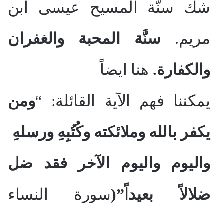
شك سنَّة المسيح عيسى ابن
مريم.
سنَّة المحبة والغفران
والكفارة.
هنا ايضاً
يمكننا فهم الآية القائلة: “
ومن
يكفر بالله وملائكته وكُتُبِهِ ورسلهِ
واليوم واليوم الآخر فقد ضل
ضلالاً بعيداً”(
سورة النساء