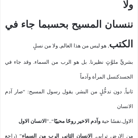
ولا
ننسىان المسيح بحسبما جاء في
الكتب
, هو ليس من هذا العالم, ولا من نسلٍ
بشريٍّ ملوَّثٍ نظيرنا. بل هو الرب من السماء. وقد جاء في
الجسدكنسل المرأة وآدماً
ثانياً, دون تدخُّلٍ من البشر. يقول رسول المسيح: “صار آدم
الانسان
الاول.نفسًا حية
وآدم الاخير روحًا محييًا
“..”
الانسان الاول
من الارض ترابي.
الانسان الثاني الرب من السماء
” (راجع