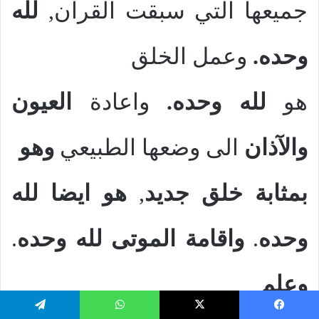
جميعها التي سبقت القرآن,
لله
وحده.
وعمل الخلق
هو
لله وحده.
واعادة
العيون
والآذان
الى وضعها الطبيعي
وهو
بمثابة خلق جديد
,
هو ايضا لله
وحده
.
واقامة الموتى لله وحده
.
وعلم
يسبوك
‫X
واتساب
تيلقرام