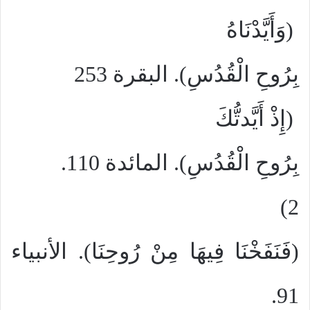
(وَأَيَّدْنَاهُ
بِرُوحِ الْقُدُسِ). البقرة 253
(إِذْ أَيَّدتُّكَ
بِرُوحِ الْقُدُسِ). المائدة 110.
2)
(فَنَفَخْنَا فِيهَا مِنْ رُوحِنَا). الأنبياء
91.