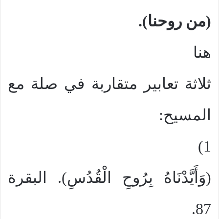
(من روحنا).
هنا
ثلاثة تعابير متقاربة في صلة مع
المسيح:
1)
(وَأَيَّدْنَاهُ بِرُوحِ الْقُدُسِ). البقرة
87.