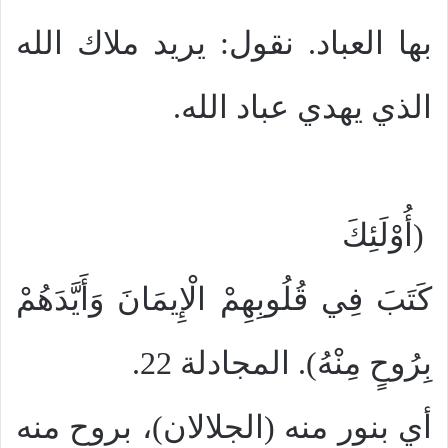
بها العباد. نقول: يريد ملاك الله
الذي يهدي عباد الله.
(أُوْلَئِكَ
كَتَبَ فِي قُلُوبِهِمْ الْإِيمَانَ وَأَيَّدَهُمْ
بِرُوحٍ مِنْهُ). المجادلة 22.
أي بنور منه (الجلالان)، بروح منه