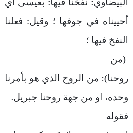
البيضاوي: نفخنا فيها: بعيسى أي
أحييناه في جوفها ؛ وقيل: فعلنا
النفخ فيها ؛
(من
روحنا): من الروح الذي هو بأمرنا
وحده، او من جهة روحنا جبريل.
فقوله