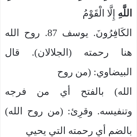
اللَّهِ
إِلَّا الْقَوْمُ
الكَافِرُونَ. يوسف 87. روح الله
هنا رحمته (الجلالان). قال
البيضاوي: (من روح
الله) بالفتح أي من فرجه
وتنفيسه. وقرِئ: (من روح الله)
بالضم أي رحمته التي يحيي