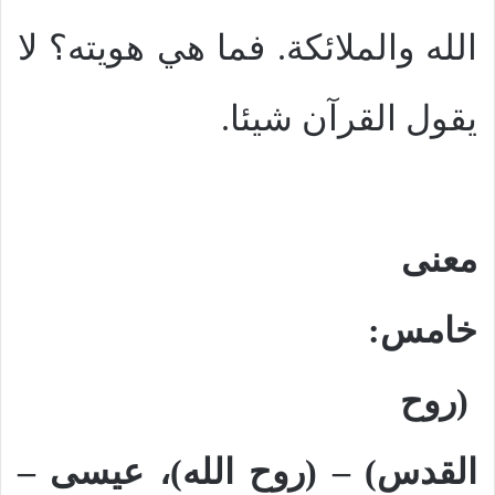
الله والملائكة. فما هي هويته؟ لا
يقول القرآن شيئا.
معنى
خامس:
(روح
القدس) – (روح الله)، عيسى –