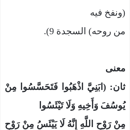
(ونفخ فيه
من روحه) السجدة 9).
معنى
ثان: (ابَنِيَّ اذْهَبُوا فَتَحَسَّسُوا مِنْ
يُوسُفَ وَأَخِيهِ وَلَا تَيْئَسُوا
مِنْ رَوْحِ اللَّهِ إِنَّهُ لَا يَيْئَسُ مِنْ رَوْحِ