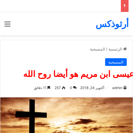
أرثوذكس
الق
الرئيسية
/
المسيحية
المسيحية
يسى ابن مريم هو أيضا روح الله
admin
أكتوبر 24, 2018
0
257
11 دقائق