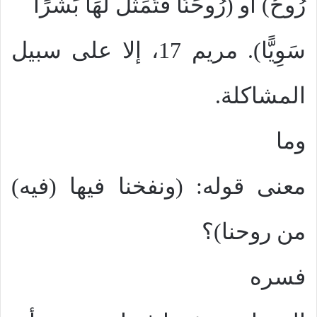
رُوحُ) او (رُوحَنَا فَتَمَثَّلَ لَهَا بَشَرًا
سَوِيًّا). مريم 17، إلا على سبيل
المشاكلة.
وما
معنى قوله: (ونفخنا فيها (فيه)
من روحنا)؟
فسره