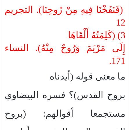
(فَنَفَخْنَا فِيهِ مِنْ رُوحِنَا).
التجريم
12
3)
(كَلِمَتُهُ أَلْقَاهَا
إِلَى مَرْيَمَ وَرُوحٌ مِنْهُ). النساء
171.
ما معنى قوله (أيدناه
بروح القدس)؟ فسره البيضاوي
مستجمعا أقوالهم: (بروح