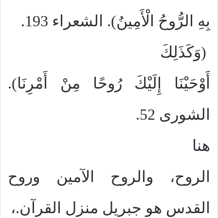
بِهِ الرُّوحُ الْأَمِينُ). الشعراء 193.
(وَكَذَلِكَ
أَوْحَيْنَا إِلَيْكَ رُوحًا مِنْ أَمْرِنَا).
الشورى 52.
هنا
الروح، والروح الآمين وروح
القدس هو جبريل منزل القرآن.،