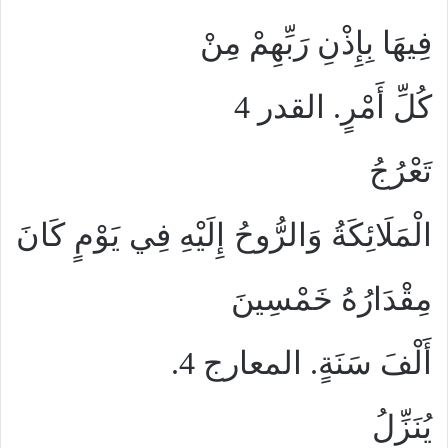
فِيهَا بِإِذْنِ رَبِّهِمْ مِنْ
كُلِّ أَمْرٍ. القدر 4
تَعْرُجُ
الْمَلَائِكَةُ وَالرُّوحُ إِلَيْهِ فِي يَوْمٍ كَانَ
مِقْدَارُهُ خَمْسِينَ
أَلْفَ سَنَةٍ. المعارج 4.
يُنَزِّلُ