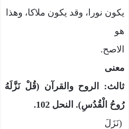
يكون نورا، وقد يكون ملاكا، وهذا
هو
الاصح.
معنى
ثالث: الروح والقرآن (قُلْ نَزَّلَهُ
رُوحُ الْقُدُسِ). النحل 102.
(نَزَلَ