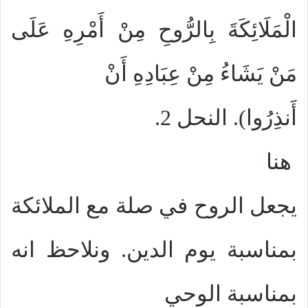
الْمَلَائِكَةَ بِالرُّوحِ مِنْ أَمْرِهِ عَلَى
مَنْ يَشَاءُ مِنْ عِبَادِهِ أَنْ
أَنذِرُوا). النحل 2.
هنا
يجعل الروح في صلة مع الملائكة
بمناسبة يوم الدين. ونلاحظ انه
بمناسبة الوحي