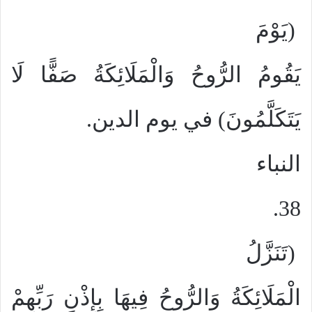
(يَوْمَ
يَقُومُ الرُّوحُ وَالْمَلَائِكَةُ صَفًّا لَا
يَتَكَلَّمُونَ) في يوم الدين.
النباء
38.
(تَنَزَّلُ
الْمَلَائِكَةُ وَالرُّوحُ فِيهَا بِإِذْنِ رَبِّهِمْ