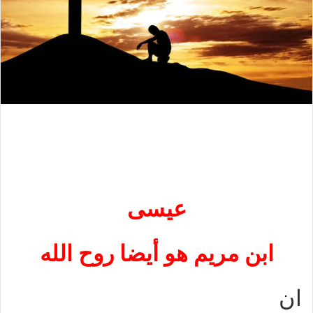
عيسى
ابن مريم هو أيضا روح الله
ان