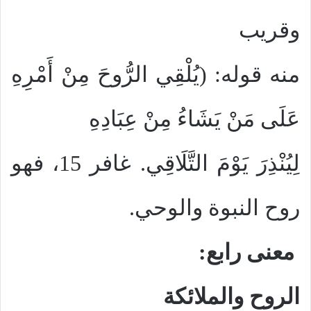
وقريب
منه قوله: (يُلْقِي الرُّوحَ مِنْ أَمْرِهِ
عَلَى مَنْ يَشَاءُ مِنْ عِبَادِهِ
لِيُنْذِرَ يَوْمَ التَّلَاقِي. غافر 15، فهو
روح النبوة والوحي.
معنى رابع:
الروح والملائكة