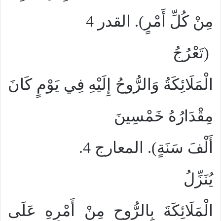
مِنْ كُلِّ أَمْرٍ). القدر 4
(تَعْرُجُ
الْمَلَائِكَةُ وَالرُّوحُ إِلَيْهِ فِي يَوْمٍ كَانَ
مِقْدَارُهُ خَمْسِينَ
أَلْفَ سَنَةٍ). المعارج 4.
يُنَزِّلُ
الْمَلَائِكَةَ بِالرُّوحِ مِنْ أَمْرِهِ عَلَى