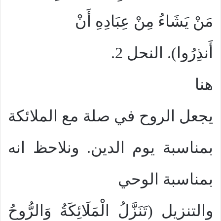
مَنْ يَشَاءُ مِنْ عِبَادِهِ أَنْ
أَنذِرُوا). النحل 2.
هنا
يجعل الروح في صلة مع الملائكة
بمناسبة يوم الدين. ونلاحظ انه
بمناسبة الوحي
والتنزيل (تَنَزَّلُ الْمَلَائِكَةُ وَالرُّوحُ