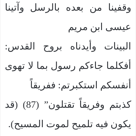
وقفينا من بعده بالرسل وآتينا
عيسى ابن مريم
البينات وأيدناه بروح القدس:
أفكلما جاءكم رسول بما لا تهوى
أنفسكم استكبرتم: ففريقاً
كذبتم وفريقاً تقتلون” (87) (قد
يكون فيه تلميح لموت المسيح).