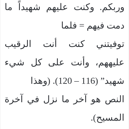
وربكم. وكنت عليهم شهيداً ما
دمت فيهم = فلما
توفيتني كنت أنت الرقيب
عليههم، وأنت على كل شيء
شهيد” (116 – 120). (وهذا
النص هو آخر ما نزل في آخرة
المسيح).