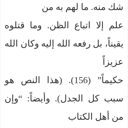
شك منه. ما لهم به من
علم إلا اتباع الظن. وما قتلوه
يقيناً، بل رفعه الله إليه وكان الله
عزيزاً
حكيماً” (156). (هذا النص هو
سبب كل الجدل). وأيضاً: “وإن
من أهل الكتاب