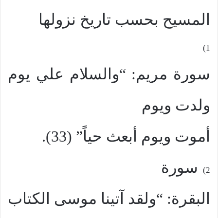
المسيح بحسب تاريخ نزولها
1)
سورة مريم: “والسلام علي يوم
ولدت ويوم
أموت ويوم أبعث حياً” (33).
سورة
2)
البقرة: “ولقد آتينا موسى الكتاب