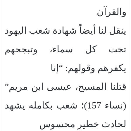
والقرآن
ينقل لنا أيضاً شهادة شعب اليهود
تحت كل سماء، وتبجحهم
يكفرهم وقولهم: “إنا
قتلنا المسيح، عيسى ابن مريم”
(نساء 157)؛ شعب بكامله يشهد
لحادث خطير محسوس