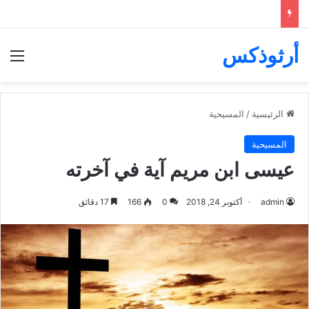
أرثوذكس
الق
الرئيسية
/
المسيحية
المسيحية
عيسى ابن مريم آية في آخرته
admin
أكتوبر 24, 2018
0
166
17 دقائق