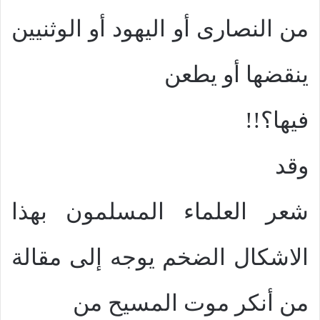
من النصارى أو اليهود أو الوثنيين
ينقضها أو يطعن
فيها؟!!
وقد
شعر العلماء المسلمون بهذا
الاشكال الضخم يوجه إلى مقالة
من أنكر موت المسيح من