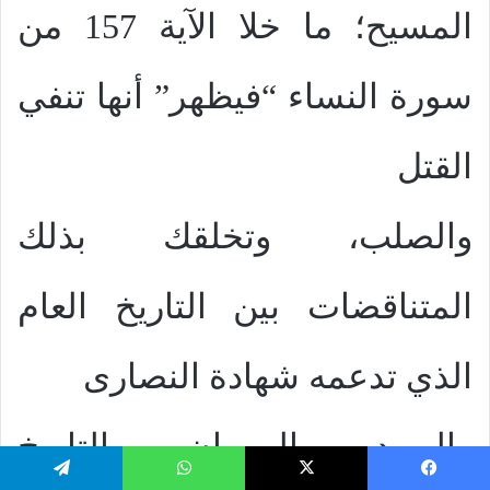
المسيح؛ ما خلا الآية 157 من
سورة النساء “فيظهر” أنها تنفي
القتل
والصلب، وتخلقك بذلك
المتناقضات بين التاريخ العام
الذي تدعمه شهادة النصارى
واليهود والرومان والتاريخ
يسبوك
‫X
واتساب
تيلقرام