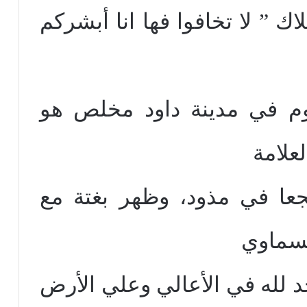
ك ” لا تخافوا فها انا أبشركم
وم في مدينة داود مخلص هو
علامة
ا في مذود، وظهر بغتة مع
لسماوي
د لله في الأعالي وعلي الأرض