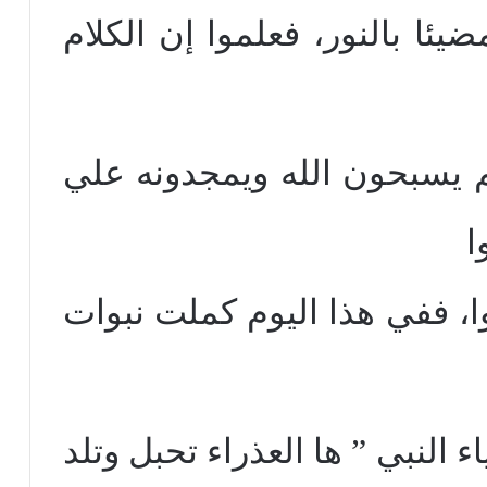
ئا بالنور، فعلموا إن الكلام
 يسبحون الله ويمجدونه علي
ا
ا، ففي هذا اليوم كملت نبوات
 النبي ” ها العذراء تحبل وتلد