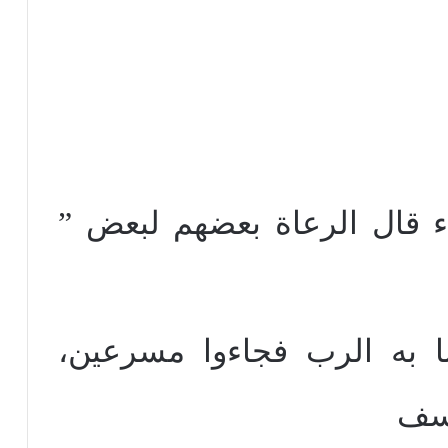
اء قال الرعاة بعضهم لبعض ”
نا به الرب فجاءوا مسرعين،
وسف