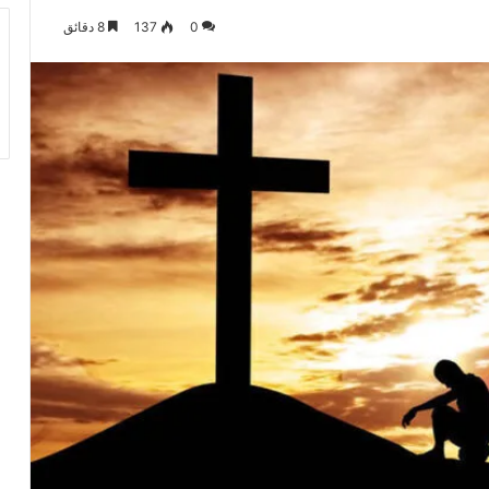
0
137
8 دقائق