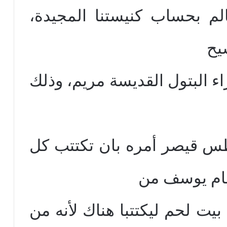
من سنة 5501 للعالم بحساب كنيستنا المجيدة،
سيح
ء البتول القديسة مريم، وذلك
 قيصر أمره بان تكتتب كل
قام يوسف من
بيت لحم ليكتتبا هناك لأنه من