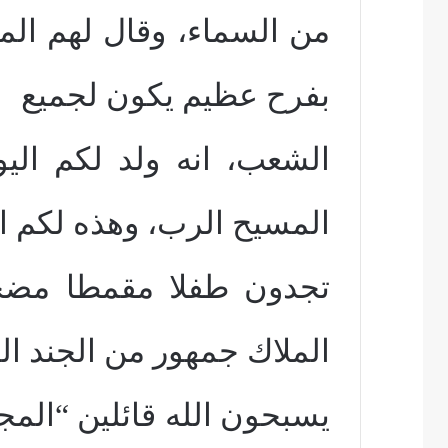
من السماء، وقال لهم الملا
بفرح عظيم يكون لجميع
الشعب، انه ولد لكم الي
المسيح الرب، وهذه لكم ال
تجدون طفلا مقمطا مضجع
الملاك جمهور من الجند ا
يسبحون الله قائلين “المج