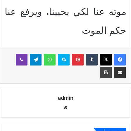
موته عنا لكي يحيينا، ويرفع عنا
حكم الموت
بينتيريست
سكايب
واتساب
تيلقرام
ڤايبر
مشاركة عبر البريد
طباعة
admin
موقع
الويب