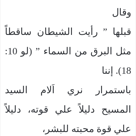
وقال
قبلها ” رأيت الشيطان ساقطاً
مثل البرق من السماء ” (لو 10:
18). إننا
باستمرار نري اَلام السيد
المسيح دليلاً علي قوته، دليلاً
علي قوة محبته للبشر،