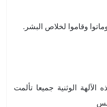
وماتوا وقاموا لخلاص البشر.
الآلهة الوثنية جميعا تألمت
نس