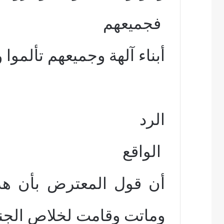
فجميعهم
أبناء آلهة وجميعهم تألموا 
الرد
الواقع
أن قول المعترض بأن هذه 
وماتت وقامت لخلاص الج