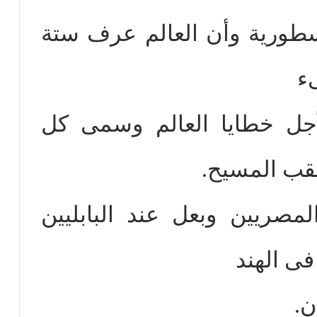
أسطورية وأن العالم عرف ستة
ء
أجل خطايا العالم وسمى كل
قب المسيح.
صريين وبعل عند البابليين
فى الهند
ن.