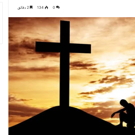
0
134
2 دقائق