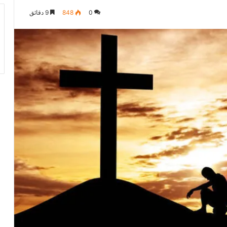
0
848
9 دقائق