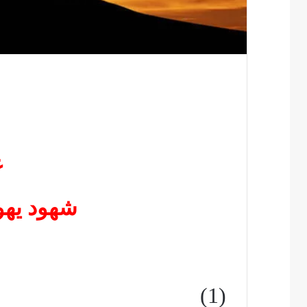
ع
شهود يهوه
(1)