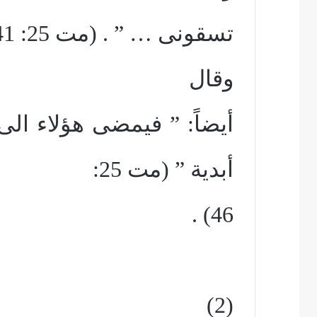
تسقونى … ” . (مت 25: 41 – 43)
وقال
أيضاً: ” فيمضى هؤلاء الى
أبدية ” (مت 25:
46) .
(2)