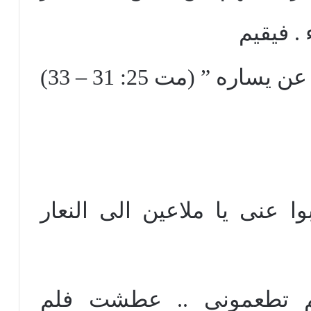
. فيقيم
الخراف عن يمينه والجداء عن يساره ” (مت 25: 31 – 33)
وا عنى يا ملاعين الى النعار
لم تطعمونى .. عطشت فلم