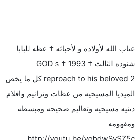
عتاب الله لأولاده و لأحبائه † عظه للبابا
شنوده الثالث † 1993 † GOD s
reproach to his beloved 2 كل ما يخص
الميديا المسيحيه من عظات وترانيم وافلام
دينيه مسيحيه وتعاليم صحيحه ومبسطه
ومفهومه
http://youtu.be/vobdwSySZ5c