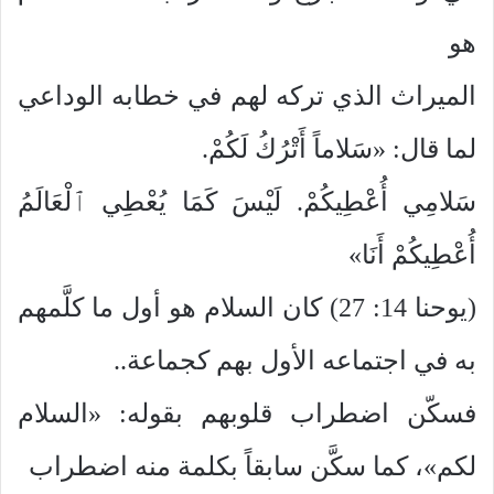
هو
الميراث الذي تركه لهم في خطابه الوداعي
لما قال: «سَلاماً أَتْرُكُ لَكُمْ.
سَلامِي أُعْطِيكُمْ. لَيْسَ كَمَا يُعْطِي ٱلْعَالَمُ
أُعْطِيكُمْ أَنَا»
(يوحنا 14: 27) كان السلام هو أول ما كلَّمهم
به في اجتماعه الأول بهم كجماعة..
فسكّن اضطراب قلوبهم بقوله: «السلام
لكم»، كما سكَّن سابقاً بكلمة منه اضطراب