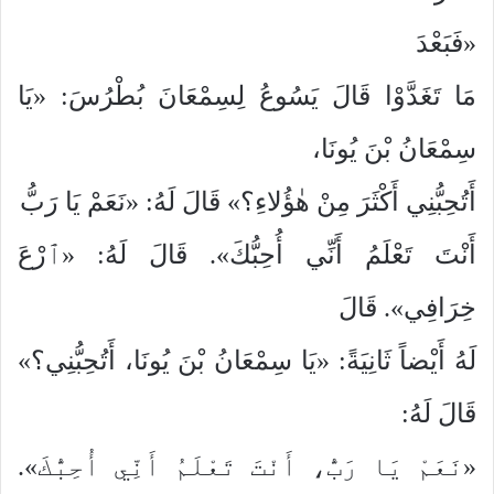
«فَبَعْدَ
مَا تَغَدَّوْا قَالَ يَسُوعُ لِسِمْعَانَ بُطْرُسَ: «يَا
سِمْعَانُ بْنَ يُونَا،
أَتُحِبُّنِي أَكْثَرَ مِنْ هٰؤُلاءِ؟» قَالَ لَهُ: «نَعَمْ يَا رَبُّ
أَنْتَ تَعْلَمُ أَنِّي أُحِبُّكَ». قَالَ لَهُ: «ٱرْعَ
خِرَافِي». قَالَ
لَهُ أَيْضاً ثَانِيَةً: «يَا سِمْعَانُ بْنَ يُونَا، أَتُحِبُّنِي؟»
قَالَ لَهُ:
«نَعَمْ يَا رَبُّ، أَنْتَ تَعْلَمُ أَنِّي أُحِبُّكَ».