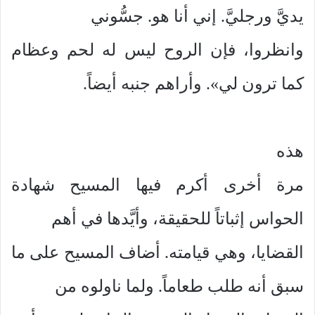
يديَّ ورجليَّ. إني أنا هو. جسُّوني
وانظروا، فإن الروح ليس له لحم وعظام
كما ترون لي». وأراهم جنبه أيضاً.
هذه
مرة أخرى أكرم فيها المسيح شهادة
الحواس إثباتاً للحقيقة، وأيَّدها في أهم
القضايا، وهي قيامته. أضاف المسيح على ما
سبق أنه طلب طعاماً. ولما ناولوه من