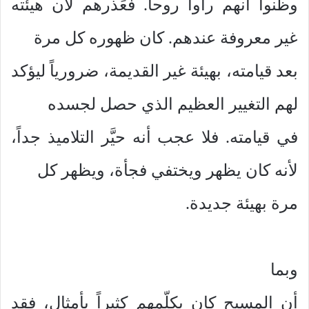
وظنوا أنهم رأوا روحاً. فعَذَرهم لأن هيئته
غير معروفة عندهم. كان ظهوره كل مرة
بعد قيامته، بهيئة غير القديمة، ضرورياً ليؤكد
لهم التغيير العظيم الذي حصل لجسده
في قيامته. فلا عجب أنه حيَّر التلاميذ جداً،
لأنه كان يظهر ويختفي فجأة، ويظهر كل
مرة بهيئة جديدة.
وبما
أن المسيح كان يكلّمهم كثيراً بأمثال، فقد