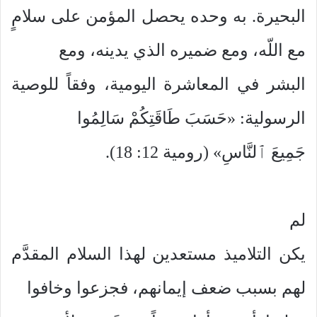
البحيرة. به وحده يحصل المؤمن على سلامٍ
مع اللّه، ومع ضميره الذي يدينه، ومع
البشر في المعاشرة اليومية، وفقاً للوصية
الرسولية: «حَسَبَ طَاقَتِكُمْ سَالِمُوا
جَمِيعَ ٱلنَّاسِ» (رومية 12: 18).
لم
يكن التلاميذ مستعدين لهذا السلام المقدَّم
لهم بسبب ضعف إيمانهم، فجزعوا وخافوا