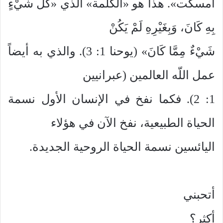
أُمسكت». هذا هو «الكلمة» الذي «كُلُّ شَيْءٍ
بِهِ كَانَ، وَبِغَيْرِهِ لَمْ يَكُنْ
شَيْءٌ مِمَّا كَانَ» (يوحنا 1: 3). والذي به أيضاً
عمل اللّه العالمين (عبرانيين
1: 2). فكما نفخ في الإنسان الأول نسمة
الحياة الطبيعية، نفخ الآن في هؤلاء
اليائسين نسمة الحياة الروحية الجديدة.
أتحبني
أكثر؟