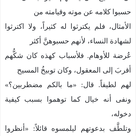
حسبوا كلامه عن موته وقيامته من
الأمثال، فلم يكترثوا له كثيراً، ولا اكترثوا
لشهادة النساء، لأنهم حسبوهنَّ أكثر
عُرضة للأوهام. فلأسباب كهذه كان شكُّهم
أقربَ إلى المعقول، وكان توبيخُ المسيح
لهم لطيفاً. قال: «ما بالكم مضطربين؟»
ونفى أنه خيال كما توهموا بسبب كيفية
دخوله،
وتلطَّف بدعوتهم ليلمسوه قائلاً: «أنظروا