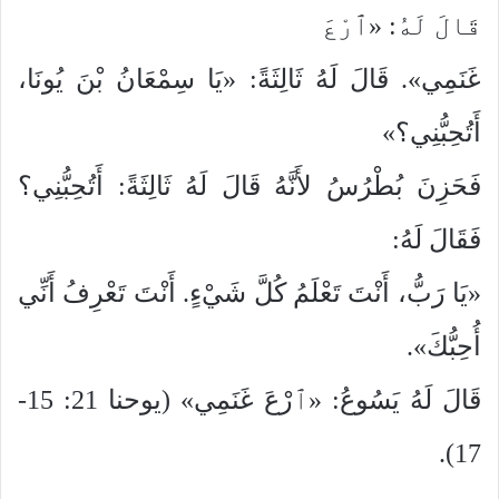
قَالَ لَهُ: «ٱرْعَ
غَنَمِي». قَالَ لَهُ ثَالِثَةً: «يَا سِمْعَانُ بْنَ يُونَا،
أَتُحِبُّنِي؟»
فَحَزِنَ بُطْرُسُ لأَنَّهُ قَالَ لَهُ ثَالِثَةً: أَتُحِبُّنِي؟
فَقَالَ لَهُ:
«يَا رَبُّ، أَنْتَ تَعْلَمُ كُلَّ شَيْءٍ. أَنْتَ تَعْرِفُ أَنِّي
أُحِبُّكَ».
قَالَ لَهُ يَسُوعُ: «ٱرْعَ غَنَمِي» (يوحنا 21: 15-
17).