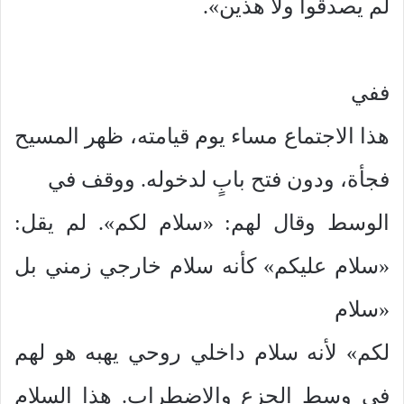
لم يصدقوا ولا هذين».
ففي
هذا الاجتماع مساء يوم قيامته، ظهر المسيح
فجأة، ودون فتح بابٍ لدخوله. ووقف في
الوسط وقال لهم: «سلام لكم». لم يقل:
«سلام عليكم» كأنه سلام خارجي زمني بل
«سلام
لكم» لأنه سلام داخلي روحي يهبه هو لهم
في وسط الجزع والاضطراب. هذا السلام