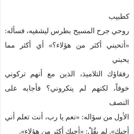
كطبيب
روحي جرح المسيح بطرس ليشفيه، فسأله:
«أتحبني أكثر من هؤلاء؟» أي أكثر مما
يحبني
رفقاؤك التلاميذ، الذين مع أنهم تركوني
خوفاً، لكنهم لم ينكروني؟ فأجابه على
النصف
الأول من سؤاله: «نعم يا رب، أنت تعلم أني
أحبك». لم يقُلْ: «أحبك أكثر من هؤلاء».