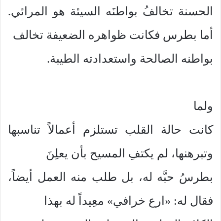
الحسنة تخالفُ بواطنَه السيئة هو المرائي.
أما بطرس فكانت ظواهره الضعيفة تخالف
بواطنه الصالحة واستعدادته الطيبة.
ولما
كانت حالة القلب تستلزم أعمالاً تناسبها
وتبرهنها، لم يكتفِ المسيح بأن يعلِنَ
بطرسُ حبَّه له، بل طلب منه العمل أيضاً،
فقال له: «ارع خرافي» معِيداً له بهذا