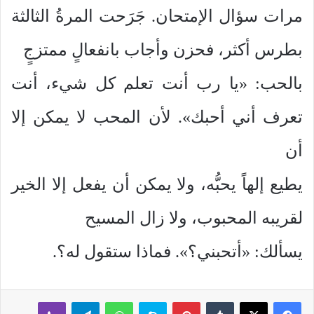
مرات سؤال الإمتحان. جَرَحت المرةُ الثالثة
بطرس أكثر، فحزن وأجاب بانفعالٍ ممتزجٍ
بالحب: «يا رب أنت تعلم كل شيء، أنت
تعرف أني أحبك». لأن المحب لا يمكن إلا
أن
يطيع إلهاً يحبُّه، ولا يمكن أن يفعل إلا الخير
لقريبه المحبوب، ولا زال المسيح
يسألك: «أتحبني؟». فماذا ستقول له؟.
بينتيريست
سكايب
واتساب
تيلقرام
ڤايبر