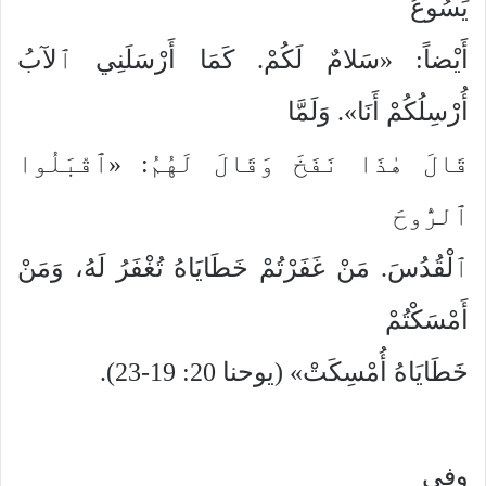
يَسُوعُ
أَيْضاً: «سَلامٌ لَكُمْ. كَمَا أَرْسَلَنِي ٱلآبُ
أُرْسِلُكُمْ أَنَا». وَلَمَّا
قَالَ هٰذَا نَفَخَ وَقَالَ لَهُمُ: «ٱقْبَلُوا
ٱلرُّوحَ
ٱلْقُدُسَ. مَنْ غَفَرْتُمْ خَطَايَاهُ تُغْفَرُ لَهُ، وَمَنْ
أَمْسَكْتُمْ
خَطَايَاهُ أُمْسِكَتْ» (يوحنا 20: 19-23).
وفي