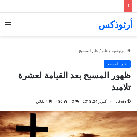
أرثوذكس
الق
الرئيسية
/
علم
/
علم المسيح
علم المسيح
ظهور المسيح بعد القيامة لعشرة
تلاميذ
admin
أكتوبر 24, 2018
0
180
4 دقائق