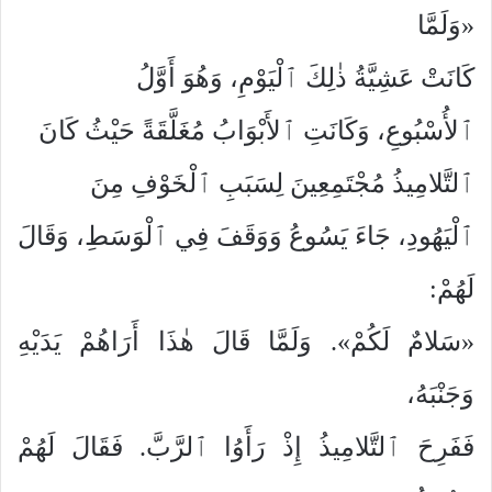
«وَلَمَّا
كَانَتْ عَشِيَّةُ ذٰلِكَ ٱلْيَوْمِ، وَهُوَ أَوَّلُ
ٱلأُسْبُوعِ، وَكَانَتِ ٱلأَبْوَابُ مُغَلَّقَةً حَيْثُ كَانَ
ٱلتَّلامِيذُ مُجْتَمِعِينَ لِسَبَبِ ٱلْخَوْفِ مِنَ
ٱلْيَهُودِ، جَاءَ يَسُوعُ وَوَقَفَ فِي ٱلْوَسَطِ، وَقَالَ
لَهُمْ:
«سَلامٌ لَكُمْ». وَلَمَّا قَالَ هٰذَا أَرَاهُمْ يَدَيْهِ
وَجَنْبَهُ،
فَفَرِحَ ٱلتَّلامِيذُ إِذْ رَأَوُا ٱلرَّبَّ. فَقَالَ لَهُمْ