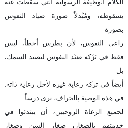
الكلام الوظيفة الرسولية التي سقطت عنه
بسقوطه، ومُبْدلاً صورة صياد النفوس
بصورة
راعي النفوس، لأن بطرس أخطأ، ليس
فقط في تَرْكه صَيْد النفوس ليصيد السمك،
بل
أيضاً في تركه رعاية غيره لأجل رعاية ذاته.
في هذه الوصية بالخراف، نرى درساً
لجميع الرعاة الروحيين، أن يبتدئوا في
خدمتهم بالصغار، صغار السن وصغار