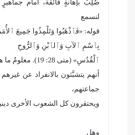
صُلِبَ بإهانةٍ فائقة، أمام جماهير
لنسمع
قوله: «فَٱذْهَبُوا وَتَلْمِذُوا جَمِيعَ ٱلأُمَمِ
بِٱسْمِ ٱلآبِ وَٱلٱبْنِ وَٱلرُّوحِ
ٱلْقُدُسِ» (متى 28: 19). معلومٌ ما هو تعليم اليهود ومشربهم منذ القديم، في
أنهم يتشبَّثون بالانفراد عن غيرهم
جماعتهم،
ويحتقرون كل الشعوب الأخرى دينياً
وهل