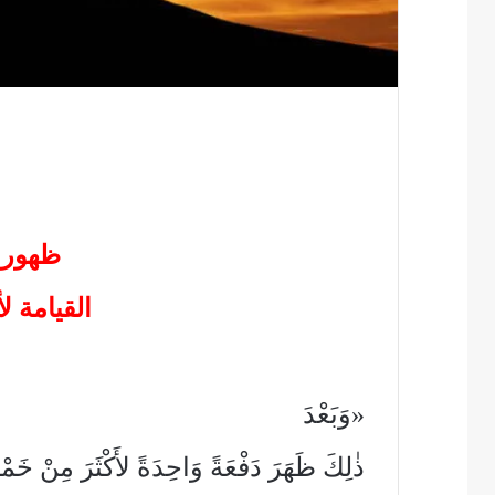
ظهور 
القيامة لأكث
«وَبَعْدَ
ذٰلِكَ ظَهَرَ دَفْعَةً وَاحِدَةً لأَكْثَرَ مِنْ خَمْ