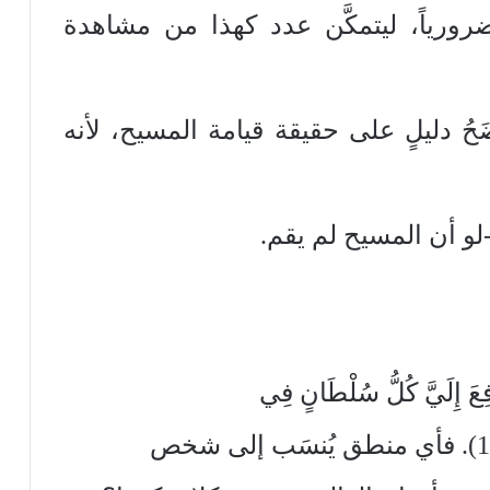
ورياً، ليتمكَّن عدد كهذا من مشاهدة
حُ دليلٍ على حقيقة قيامة المسيح، لأنه
-لو أن المسيح لم يقم.
َيَّ كُلُّ سُلْطَانٍ فِي