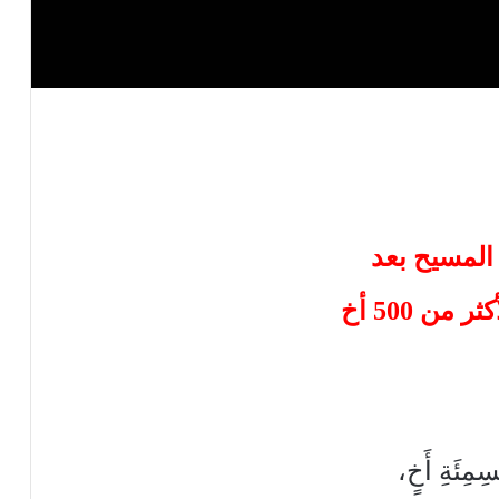
المسيح بعد
ر من 500 أخ
سِمِئَةِ أَخٍ،