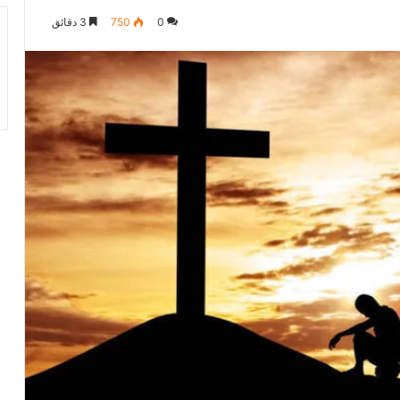
0
750
3 دقائق