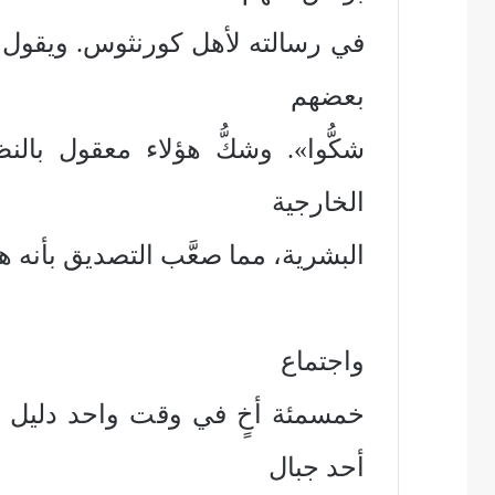
في رسالته لأهل كورنثوس. ويقول ا
بعضهم
شكُّوا». وشكُّ هؤلاء معقول بالن
الخارجية
البشرية، مما صعَّب التصديق بأنه ه
واجتماع
خمسمئة أخٍ في وقت واحد دليل عل
أحد جبال