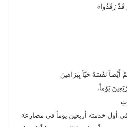
ْ قَدْ رَقَدُوا»
ً نَفْسَهُ حَيّاً بِبَرَاهِينَ
رْبَعِينَ يَوْماً،
وتِ