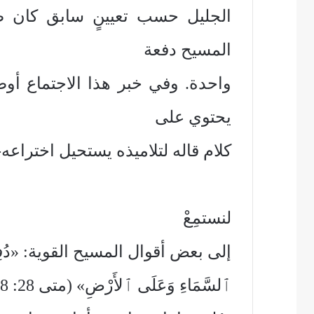
الجليل حسب تعيينٍ سابق كان ضر
المسيح دفعة
واحدة. وفي خبر هذا الاجتماع أوضَ
يحتوي على
كلام قاله لتلاميذه يستحيل اختراعه
لنستمِعْ
إلى بعض أقوال المسيح القوية: «دُفِعَ إِل
ٱلسَّمَاءِ وَعَلَى ٱلأَرْضِ» (متى 28: 18). فأي منطق يُنسَب إلى شخص