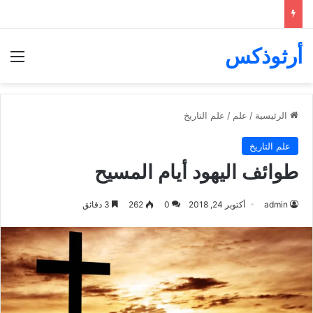
أرثوذكس
الق
الرئيسية
/
علم
/
علم التاريخ
علم التاريخ
طوائف اليهود أيام المسيح
admin
أكتوبر 24, 2018
0
262
3 دقائق