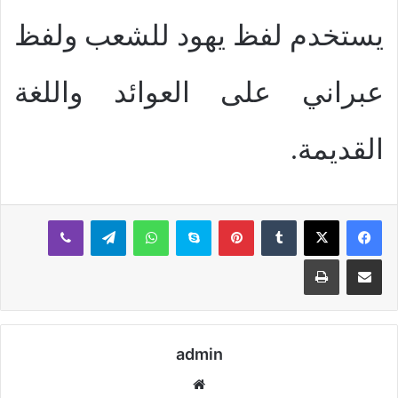
يستخدم لفظ يهود للشعب ولفظ
عبراني على العوائد واللغة
القديمة.
بينتيريست
سكايب
واتساب
تيلقرام
ڤايبر
مشاركة عبر البريد
طباعة
admin
موقع