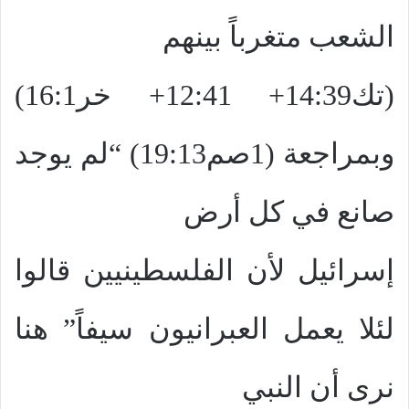
الشعب متغرباً بينهم
(تك14:39+ 12:41+ خر16:1)
وبمراجعة (1صم19:13) “لم يوجد
صانع في كل أرض
إسرائيل لأن الفلسطينيين قالوا
لئلا يعمل العبرانيون سيفاً” هنا
نرى أن النبي