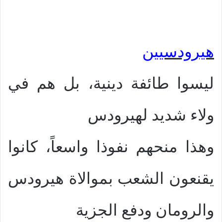
هيرودسيين
ليسوا طائفة دينية، بل هم في
ولاء شديد لهيرودس
وهذا منحهم نفوذا واسعاً، كانوا
يقنعون الشعب بموالاة هيرودس
والرومان ودفع الجزية