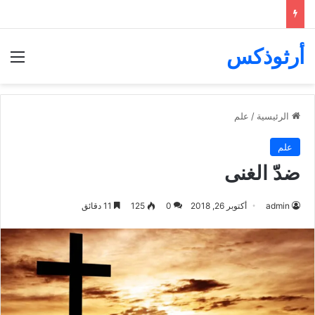
أرثوذكس
الق
الرئيسية
/
علم
علم
ضدّ الغنى
admin
أكتوبر 26, 2018
0
125
11 دقائق