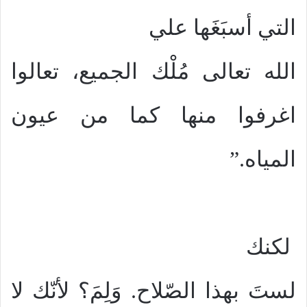
التي أسبَغَها علي
الله تعالى مُلْك الجميع، تعالوا
اغرفوا منها كما من عيون
المياه.”
لكنك
لستَ بهذا الصّلاح. وَلِمَ؟ لأنّك لا