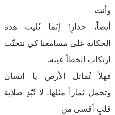
وأنت
أيضاً، حذارِ! إنّما تُليت هذه
الحكاية على مسامعنا كي نتجنّب
ارتكاب الخطأ عينه.
فهلاّ تُماثل الأرض يا انسان
وتحمل ثماراً مثلها. لا تُبْدِ صلابة
قلبٍ أقسى من