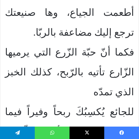
أطعمت الجياع، وها صنيعتك
ترجع إليك مضاعفة بالربّا.
فكما أنّ حبّة الزّرع التي يرميها
الزّارع تأتيه بالرّبح، كذلك الخبز
الذي تمدّه
للجائع يُكسِبُكَ ربحاً وفيراً فيما
بعد. فلا تحصُدْ هنا أسفل إلاّ كيما
يسبوك
‫X
واتساب
تيلقرام