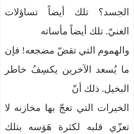
الجسد؟ تلك أيضاً تساؤلات
الغنيّ. تلك أيضاً مأساته
والهموم التي تقضّ مضجعه! فإن
ما يُسعد الآخرين يكسِفُ خاطر
البخيل. ذلك أنّ
الخيرات التي تعجّ بها مخازنه لا
تعزّي قلبه لكثرة هَوَسه بتلك