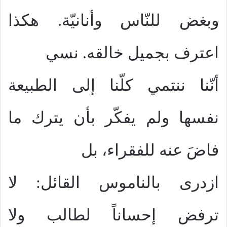
وبغض للنّاس وأنانيّة. هكذا
اعترف بجميل خالقه. نسي
أنّنا ننتمي كلّنا إلى الطبيعة
نفسها ولم يفكّر بأن يترك ما
فاضَ عنه للفقراء، بل
ازدرى بالناموس القائل: لا
ترفض إحساناً لطالب ولا