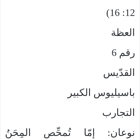
12: 16)
العظة
رقم 6
القدّيس
باسيليوس الكبير
التجارب
نوعان: إمّا تُمحِّص المِحَنُ