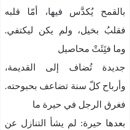
بالقمح يُكدَّس فيها، أمّا قلبه
فقلبُ بخيل، ولم يكن ليكتفي.
وما فتَِِئَتْ محاصيل
جديدة تُضاف إلى القديمة،
وأرباح كلّ سنة تضاعف بحبوحته.
فغرق الرجل في حيرة ما
بعدها حيرة: لم يشأ التنازل عن