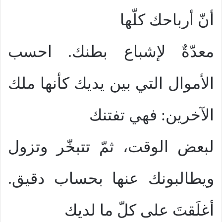
أنّ أرباحك كلّها
معدّةٌ لإشباع بطنك. احسب
الأموال التي بين يديك كأنها ملك
الآخرين: فهي تفتنك
لبعض الوقت، ثمّ تتبخّر وتزول
ويطالبونك عنها بحساب دقيق.
أغلَقتَ على كلّ ما لديك