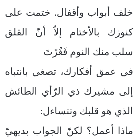
خلف أبواب وأقفال. ختمت على
كنوزك بالأختام إلاّ أنّ القلق
سلب منك النوم فَغُرْتَ
في عمق أفكارك، تصغي بانتباه
إلى مشيرك ذي الرّأي الطائش
الذي هو قلبك وتتساءل:
ماذا أعمل؟ لكنّ الجواب بديهيّ