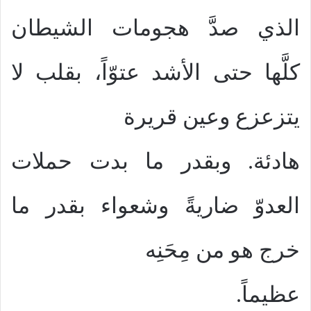
الذي صدَّ هجومات الشيطان
كلَّها حتى الأشد عتوّاً، بقلب لا
يتزعزع وعين قريرة
هادئة. وبقدر ما بدت حملات
العدوّ ضاريةً وشعواء بقدر ما
خرج هو من مِحَنِه
عظيماً.