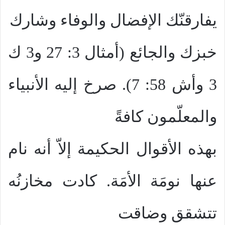
يفارقنّك الإفضال والوفاء وشارك
خبزك والجائع (أمثال 3: 27 و3 ك
3 وأش 58: 7). صرخ إليه الأنبياء
والمعلّمون كافةً
بهذه الأقوال الحكيمة إلاّ أنه نام
عنها نومَة الأمَة. كادت مخازنُه
تتشقق وضاقت