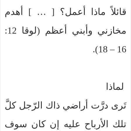
قائلاً ماذا أعمل؟ [ … ] أهدم
مخازني وأبني أعظم (لوقا 12:
16 – 18).
لماذا
تَرى درَّت أراضي ذاك الرّجل كلَّ
تلك الأرباح عليه إن كان سوف