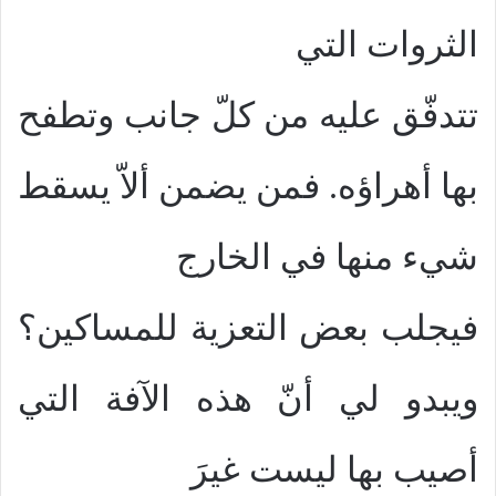
الثروات التي
تتدفّق عليه من كلّ جانب وتطفح
بها أهراؤه. فمن يضمن ألاّ يسقط
شيء منها في الخارج
فيجلب بعض التعزية للمساكين؟
ويبدو لي أنّ هذه الآفة التي
أصيب بها ليست غيرَ