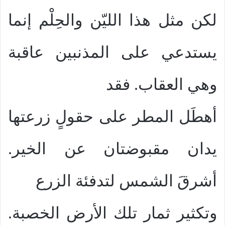
لكن مثل هذا الليّن والحِلْم إنما
يستدعي على المذنبين عاقبة
وهي العقاب. فقد
أهطَل المطر على حقولٍ زرعتها
يدان مقبوضتان عن الخير.
أشرقَ الشمس لتدفئة الزرع
وتكثير ثمار تلك الأرض الخصبة.