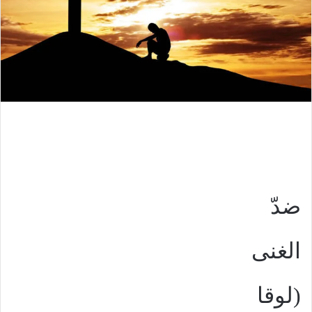
ضدّ
الغنى
(لوقا