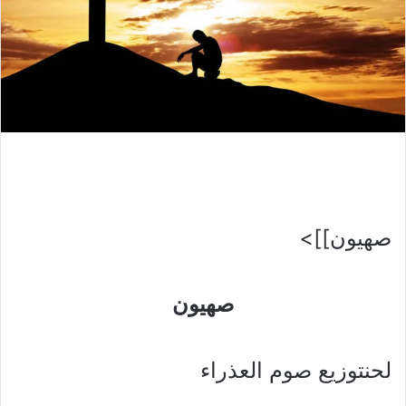
صهيون]]>
صهيون
لحنتوزيع صوم العذراء