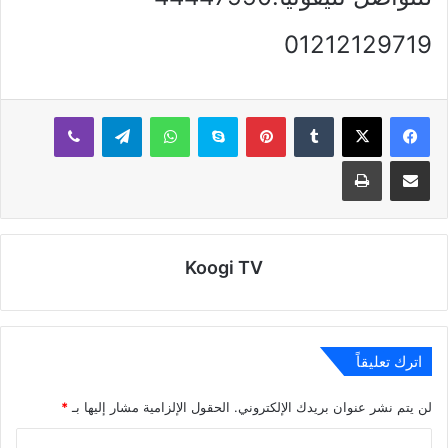
01212129719
بينتيريست
سكايب
واتساب
تيلقرام
ڤايبر
مشاركة عبر البريد
طباعة
Koogi TV
اترك تعليقاً
لن يتم نشر عنوان بريدك الإلكتروني.
الحقول الإلزامية مشار إليها بـ
*
ا