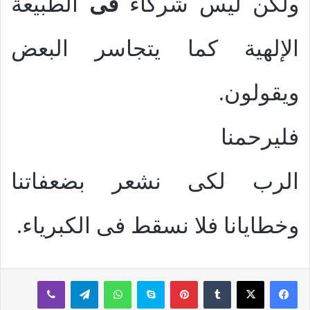
ولكن ليس شركاء
فى
الطبيعة
الإلهية كما يتجاسر البعض
ويقولون.
فليرحمنا
الرب لكى نشعر بضعفاتنا
وخطايانا فلا نسقط فى الكبرياء.
بينتيريست
سكايب
واتساب
تيلقرام
ڤايبر