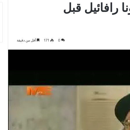
ا رافائيل قبل
0
171
أقل من دقيقة