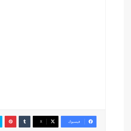
بين
فيسبوك
‫X