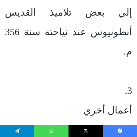
إلي بعض تلاميذ القديس
أنطونيوس عند نياحته سنة 356
م.
3.
أعمال أخري
يعتقد
يسبوك
‫X
واتساب
تيلقرام