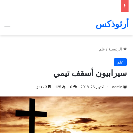
أرثوذكس
الق
الرئيسية
/
علم
علم
سيرابيون أسقف تيمي
admin
أكتوبر 26, 2018
0
125
3 دقائق