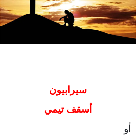
سيرابيون
أسقف تيمي
أو