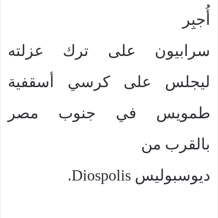
أُجبِر
سرابيون على ترك عزلته
ليجلس على كرسي أسقفية
طمويس في جنوب مصر
بالقرب من
ديوسبوليس
Diospolis
.