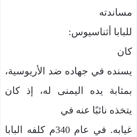
مساندته
للبابا أثناسيوس:
كان
يسنده في جهاده ضد الأريوسية،
بمثابة يده اليمنى له، إذ كان
يتخذه نائبًا عنه في
غيابه. في عام 340م كلفه البابا