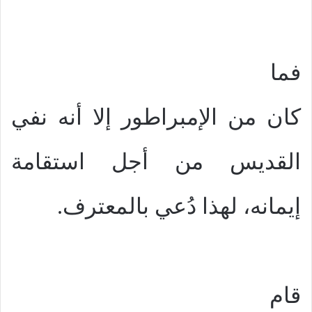
فما
كان من الإمبراطور إلا أنه نفي
القديس من أجل استقامة
إيمانه، لهذا دُعي بالمعترف.
قام