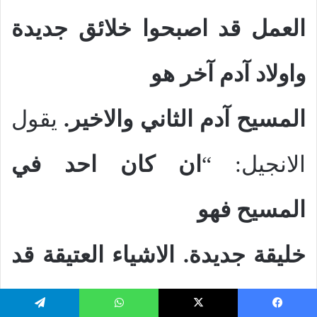
العمل قد اصبحوا خلائق جديدة
واولاد آدم آخر هو
المسيح آدم الثاني والاخير.
يقول
الانجيل: “
ان كان احد في
المسيح فهو
خليقة جديدة. الاشياء العتيقة قد
مضت. هوذا الكل قد صار
يسبوك
‫X
واتساب
تيلقرام