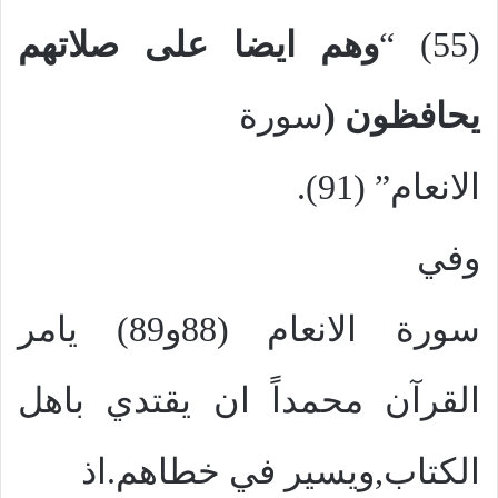
(55) “
وهم ايضا على صلاتهم
يحافظون (
سورة
الانعام” (91).
وفي
سورة الانعام (88و89) يامر
القرآن محمداً ان يقتدي باهل
الكتاب,ويسير في خطاهم.اذ