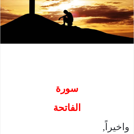
سورة
الفاتحة
واخيراً,