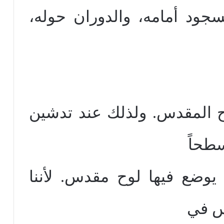
لسجود أمامه، والدوران حوله،
لوح المقدس. ولذلك عند تدشين
سطحاً
 يوضع فيها لوح مقدس. لأننا
س في