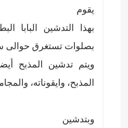
يقوم
بهذا التدشين البابا الب
بصلوات تستغرق حوالى س
ويتم تدشين المذبح أيضا
المذبح، وايقوناته، والمجام
وبتدشين