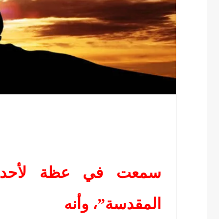
سمعت في عظة لأحد ال
المقدسة”، وأنه