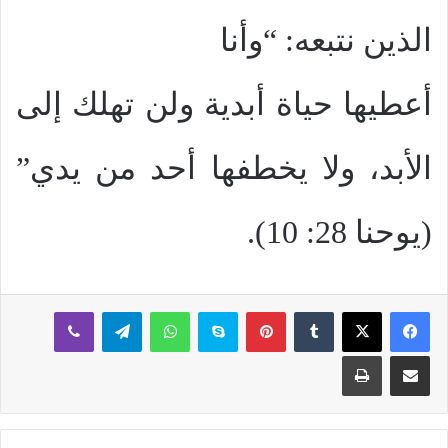
الذين نتبعه: “وأنا
أعطيها حياة أبدية ولن تهلك إلى
الأبد، ولا يخطفها أحد من يدي”
(يوحنا 28: 10).
بينتيريست
سكايب
واتساب
تيلقرام
ڤايبر
مشاركة عبر البريد
طباعة