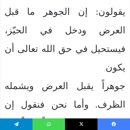
يقولون: إن الجوهر ما قبل
العرض ودخل في الحيّز،
فيستحيل في حق الله تعالى أن
يكون
جوهراً يقبل العرض ويشمله
الظرف. وأما نحن فنقول إن
الجوهر ما كان موجوداً قائماً
يسبوك
‫X
واتساب
تيلقرام