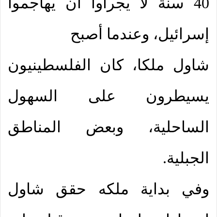
40 سنة لا يجرأوا أن يهاجموا
إسرائيل، وعندما أصبح
شاول ملكا، كان الفلسطينيون
يسيطرون على السهول
الساحلية، وبعض المناطق
الجبلية.
وفي بداية ملكه حقق شاول