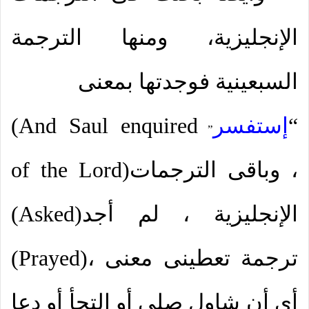
الإنجليزية، ومنها الترجمة
السبعينية فوجدتها بمعنى
“
إستفسر
And Saul enquired
(
”
، وباقى الترجمات
)
of the Lord
الإنجليزية
، لم أجد
)
Asked
(
ترجمة تعطينى معنى
،
)
Prayed
(
أى أن شاول صلى أو إلتجأ أو دعا