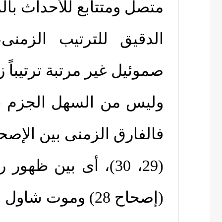
متصل ومتتابع للأحداث بال
الدقيق للترتيب الزمن
صموئيل غير مرتبة ترتيباً زم
وليس من السهل الجزم بأى
فالفارق الزمنى بين الإصح
(29، 30)، أى بين ظ
(إصحاح 28) وموت شاول وأبناءه فى