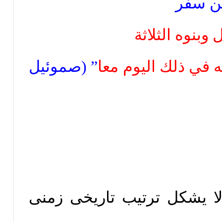
وبنوه الثلاثة
 في ذلك اليوم معا
” (صموئيل
ا يشكل ترتيب تاريخى زمنى