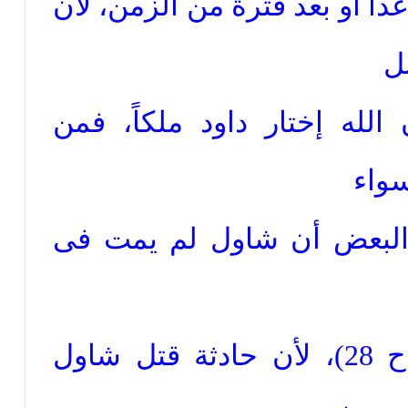
ً أو بعد فترة من الزمن، لأن
ل
 الله إختار داود ملكاً، فمن
واء
ول البعض أن شاول لم يمت فى
خاطبتة الروح فى (إصحاح 28)، لأن حادثة قتل شاول