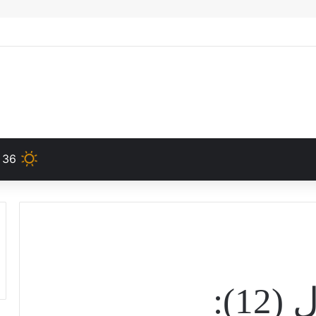
36
12):