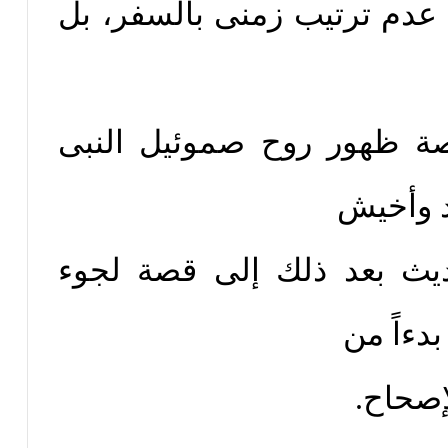
ود كونة عدم ترتيب زمنى بالسفر، بل
رد به قصة ظهور روح صموئيل النبى
د وأخيش
يث بعد ذلك إلى قصة لجوء
دءاً من
لإصحاح.