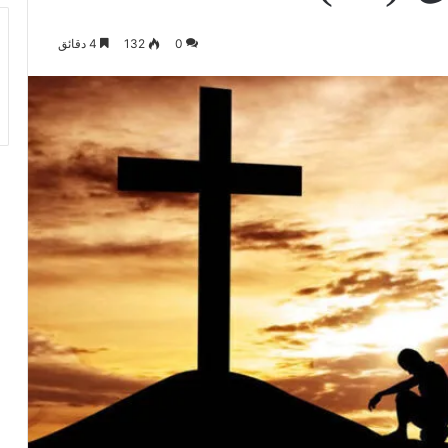
0
132
4 دقائق