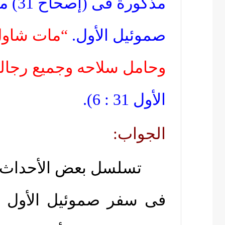
مذكورة فى (إصحاح 31) من سفر
صموئيل الأول.
“مات شاول 
وحامل سلاحه وجميع رجاله
الأول 31 : 6).
الجواب:
تسلسل بعض الأحداث
فى سفر صموئيل الأول ل