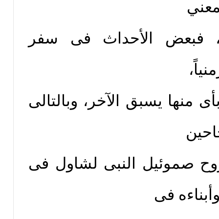
معني
ى، فبعض الأحداث فى سفر
نياً،
 منها يسبق الآخر، وبالتالى
احين
هور روح صموئيل النبى لشاول فى