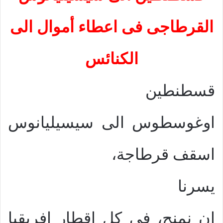
القرطاجى فى اعطاء أموال الى
الكنائس
قسطنطين
اوغوسطوس الى سيسيليانوس
اسقف قرطاجة،
يسرنا
ان نمنح، فى كل اقطار افريقيا