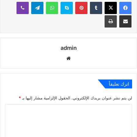
بينتيريست
سكايب
واتساب
تيلقرام
ڤايبر
مشاركة عبر البريد
طباعة
admin
موقع
الويب
اترك تعليقاً
لن يتم نشر عنوان بريدك الإلكتروني.
الحقول الإلزامية مشار إليها بـ
*
ا
ل
ت
ع