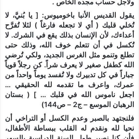
ولأجل حساب مجده الخاص .
يقول القديس الأنبا باخوميوس: [ يا بُنيَّ، لا
تُخلي قلبك ( أي لا تجعله فارغاً ) لئلا تُفرَّح
أعداءك، لأن الإنسان بذلك يقع في الشرك. لا
تُكسل في أن تتعلم خوف الله، وذلك حتى
تطلع وتنمو مثل الغرس الجديد، ولكي تُرضي
الله كطفل صغير لا يعرف شراً. كن رجلاً قوياً
جباراً في كل تدبيرك ولا تُفسد يوماً واحداً من
عمرك، واعرف ما تقدمه لله الحقيقي …
اجعل ناموس الله في قلبك … ] ( بستان
الرهبان الموسع – ج2 – ص144)
فلنجتهد بالصبر وعدم الكسل أو التراخي أن
نحيا لله ونقدم له القلب ببساطة الأطفال،
فأن كنا نصبر طول السنة الدراسية بالسهر