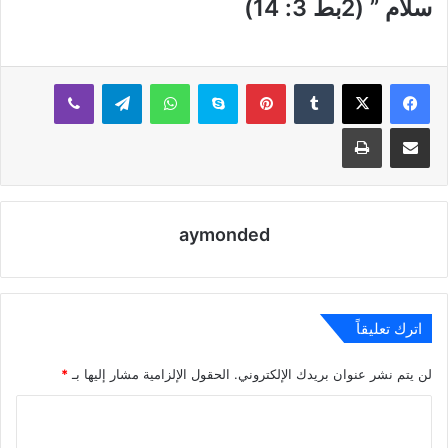
سلام ” (2بط 3: 14)
بينتيريست
سكايب
واتساب
تيلقرام
ڤايبر
مشاركة عبر البريد
طباعة
aymonded
اترك تعليقاً
لن يتم نشر عنوان بريدك الإلكتروني.
الحقول الإلزامية مشار إليها بـ
*
ا
ل