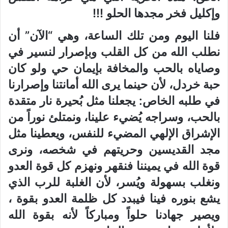
وإكليل فخر مجدها الحلو !!!
فلنا اليوم ومن تلك الساعة، وهي “الآن” أن
نطلب الله من كل القلب وبإصرار لنسير في
وصاياه بالحب والمخافة بإيمان حي ولو كان
حبة خردل، لأن حينما يرى الله أمانتنا وإصرارنا
في طلبه الخاص: يجعلنا مثل بُحيرة نار متقدة
بالحب، وسراجه يُضيء علينا، ونمتلئ نوراً من
الإشراق الإلهي المضيء للنفس، ويعطينا مثل
مجد القديسين وحريتهم في شخصه، ونرى
قوة الله في يميننا فنقهر ونهزم كل قوة العدو
ونغلب بسهولة ويُسر، لأن الغلبة للرب الذي
يشع بنوره فينا فيبدد كل ظلمة العدو بقوة ،
ويصير جهادنا حلواً ومباركاً لأنه بقوة الله