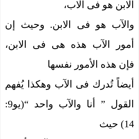
الابن هو فى الاب،
والآب هو فى الابن. وحيث إن
أمور الآب هذه هى فى الابن،
فإن هذه الأمور نفسها
أيضاً تُدرك فى الآب وهكذا يُفهم
القول ” أنا والآب واحد “(يو9:
14) حيث