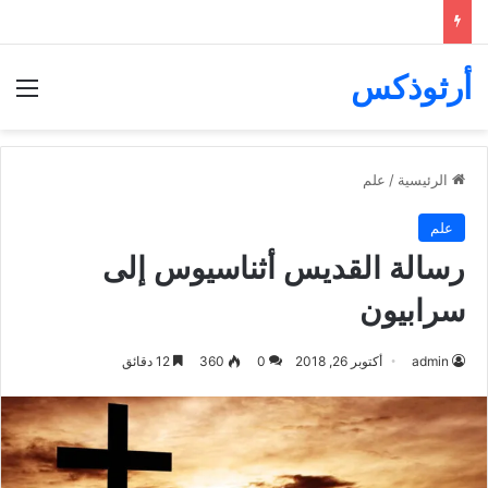
أرثوذكس
الق
الرئيسية
/
علم
علم
رسالة القديس أثناسيوس إلى
سرابيون
admin
أكتوبر 26, 2018
0
360
12 دقائق