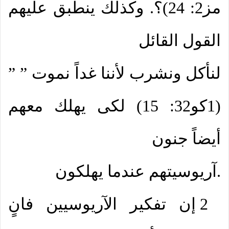
مز2: 24)؟. وكذلك ينطبق عليهم
القول القائل
” لنأكل ونشرب لأننا غداً نموت ”
(1كو32: 15) لكى يهلك معهم
أيضاً جنون
آريوسيتهم عندما يهلكون.
2 إن تفكير الآريوسيين فانٍ