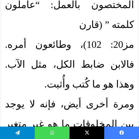
المختصون بالعمل: “عاملون
كلمته ” (قارن
مز20: 102)، وطائعون أمره.
فالابن ضابط الكل، مثل الآب.
وهذا هو ما كُتب وأُثبت.
ومرة أخرى أيض، فإنه لا يوجد
بين المخلوقات ما هو غير متغير
يسبوك
‫X
واتساب
تيلقرام