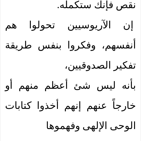
نقص فإنك ستكمله.
إن الآريوسيين تحولوا هم
أنفسهم، وفكروا بنفس طريقة
تفكير الصدوقيين،
بأنه ليس شئ أعظم منهم أو
خارجاً عنهم إنهم أخذوا كتابات
الوحى الإلهى وفهموها