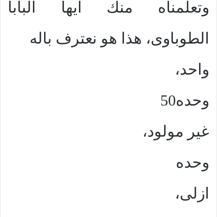
وتعلمناه منك ايها البابا
الطوباوى، هذا هو نعترف باله
واحد،
وحده50
غير مولود،
وحده
ازلى،