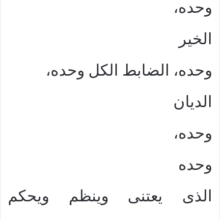
وحده،
الخير
وحده، الضابط الكل وحده،
الديان
وحده،
وحده
الذى يعتنى وينظم ويحكم