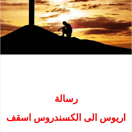
رسالة
اريوس الى الكسندروس اسقف