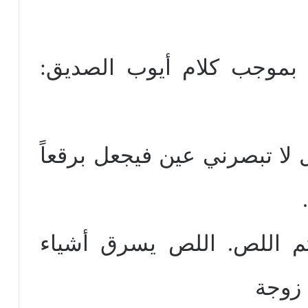
، بموجب كلام أيوب الصديق:
 لا تبصرني عين فيجعل برقعاً
ثم اللص. اللص يسرق أشياء
 زوجة