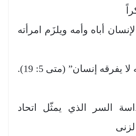
اً
إنسان أباه وأمه ويلزَم امرأته
جسداً واحداً وما جمعه الله لا يفرقه إنسان” (متى 5: 19).
سة السر الذي يمثّل اتحاد
لزنى