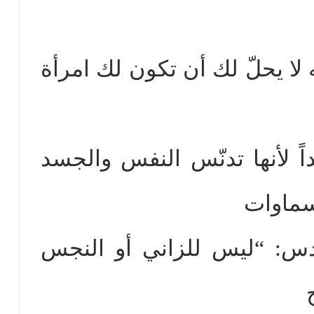
 لا يحلّ لك أن تكون لك امرأة
اً لأنها تدنّس النفس والجسد
سماوات
س: “ليس للزاني أو النجس