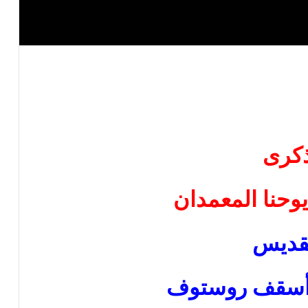
كرى
حنا المعمدان
قديس
أسقف روستوف