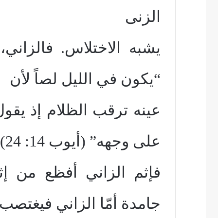
الزنى
يشبه الاختلاس. فالزاني
“يكون في الليل لصاً لأن
عينه ترقب الظلام إذ يقول
على وجهه” (أيوب 14: 24).
فإثم الزاني أفظع من إ
جامدة أمّا الزاني فيغتصب