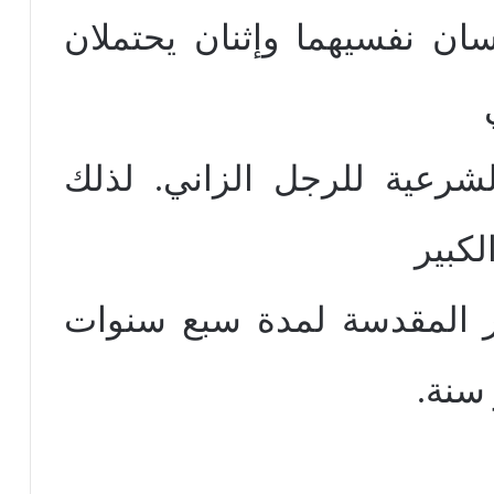
سان نفسيهما وإثنان يحتملان
الشرعية للرجل الزاني. لذلك
كبير
رار المقدسة لمدة سبع سنوات
سنة.