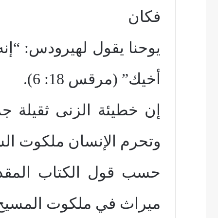
فكان
يوحنا يقول لهيرودس: “إنه
أخيك” (مرقس 18: 6).
إن خطيئة الزنى ثقيلة جد
وتحرم الإنسان ملكوت ال
حسب قول الكتاب المقد
ميراث في ملكوت المسيح