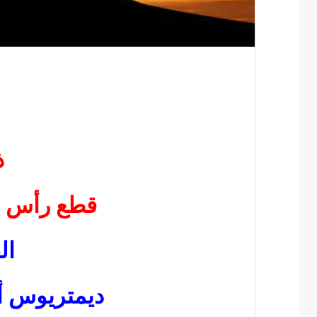
ذ
قطع رأس يو
ا
ل
ديمتريوس 