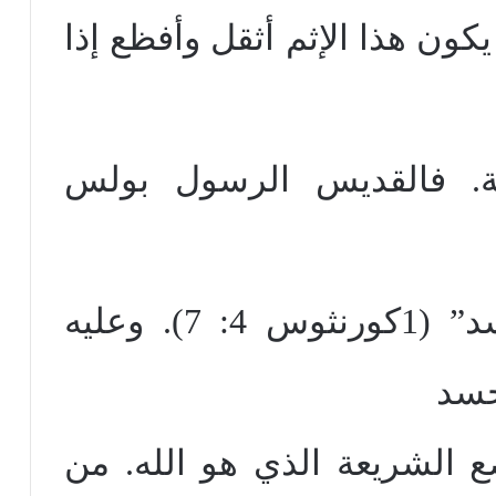
سس 5: 5). وقد يكون هذا الإثم أثقل وأفظع إذا
ية. فالقديس الرسول بولس
للمرأة سلطة على الجسد” (1كورنثوس 4: 7). وعليه
جسد
الشريعة الذي هو الله. من