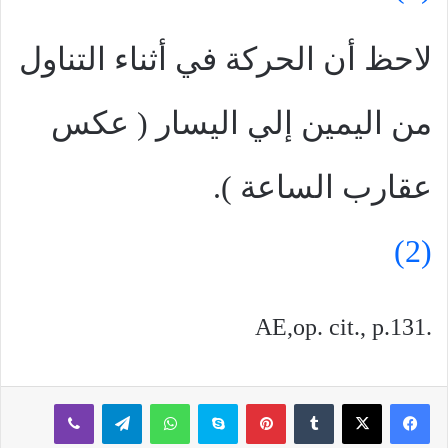
لاحظ أن الحركة في أثناء التناول
من اليمين إلي اليسار ( عكس
عقارب الساعة ).
(2)
AE,op. cit., p.131.
بينتيريست
سكايب
واتساب
تيلقرام
ڤايبر
مشاركة عبر البريد
طباعة