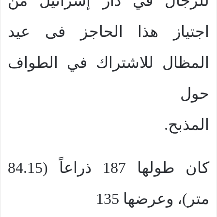
للرجال في دار إسرائيل من
اجتياز هذا الحاجز فى عيد
المظال للاشتراك في الطواف
حول
المذبح.
كان طولها 187 ذراعاً (84.15
متر)، وعرضها 135