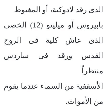
الذى رقد لادوكية، أو المغبوط
بابيروس أو ميليتو (12) الخصى
الذى عاش كلية فى الروح
القدس ورقد فى ساردس
منتظراً
الأسقفية من السماء عندما يقوم
من الأموات.