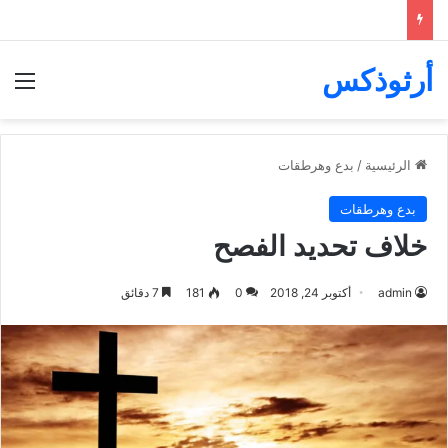
أرثوذكس
الق
الرئيسية
/
بدع وهرطقات
بدع وهرطقات
خلاف تحديد الفصح
admin
أكتوبر 24, 2018
0
181
7 دقائق