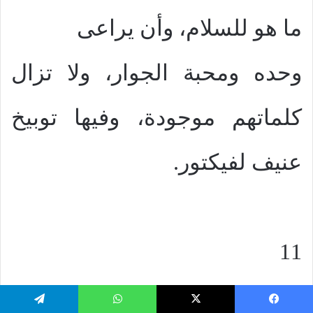
ما هو للسلام، وأن يراعى
وحده ومحبة الجوار، ولا تزال
كلماتهم موجودة، وفيها توبيخ
عنيف لفيكتور.
11
– من بينهم إيريناوس، الذى
يسبوك
‫X
واتساب
تيلقرام