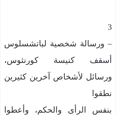
3
– ورسالة شخصية لباتشسلوس
أسقف كنيسة كورنثوس،
ورسائل لأشخاص آخرين كثيرين
نطقوا
بنفس الرأى والحكم، وأعطوا