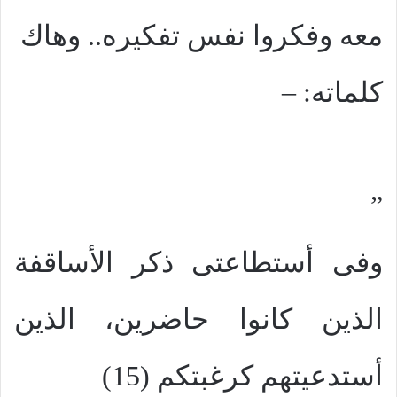
معه وفكروا نفس تفكيره.. وهاك
كلماته: –
”
وفى أستطاعتى ذكر الأساقفة
الذين كانوا حاضرين، الذين
أستدعيتهم كرغبتكم (15)