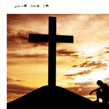
0
308
4 دقائق