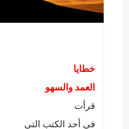
خطايا
العمد والسهو
قرأت
في أحد
ال
كتب التي