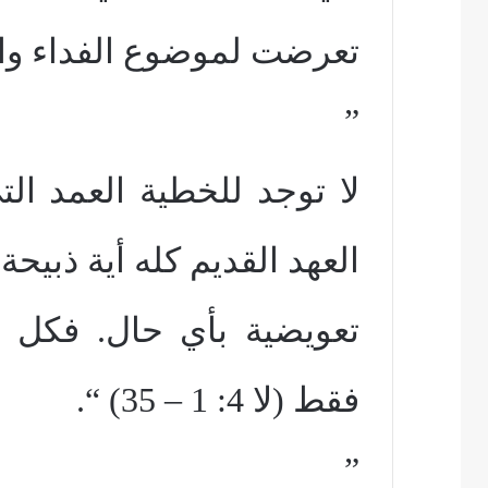
تعرضت لموضوع الفداء والذب
”
لا توجد للخطية العمد ا
العهد القديم كله أية ذبيحة
تعويضية بأي حال. فكل ا
فقط (لا 4: 1 – 35) “.
”