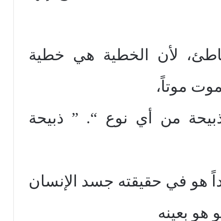
خاطئ، لأن الخطية هي خطية
وت موتاً،
بيحة من أي نوع “. ” ذبيحة
اً هو في حقيقته جسد الإنسان
هو بعينه