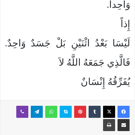
وَاحِداً.
إِذاً
لَيْسَا بَعْدُ اثْنَيْنِ بَلْ جَسَدٌ وَاحِدٌ.
فَالَّذِي جَمَعَهُ اللَّهُ لاَ
يُفَرِّقُهُ إِنْسَانٌ
بينتيريست
سكايب
واتساب
تيلقرام
ڤايبر
مشاركة عبر البريد
طباعة