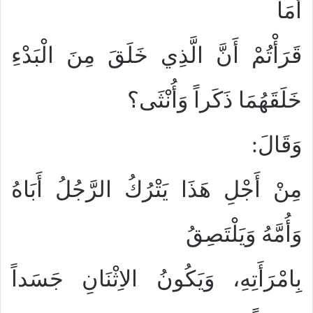
أَمَا
قَرَأْتُمْ أَنَّ الَّذِي خَلَقَ مِنَ الْبَدْءِ
خَلَقَهُمَا ذَكَراً وَأُنْثَى؟
وَقَالَ:
مِنْ أَجْلِ هَذَا يَتْرُكُ الرَّجُلُ أَبَاهُ
وَأُمَّهُ وَيَلْتَصِقُ
بِامْرَأَتِهِ، وَيَكُونُ الاِثْنَانِ جَسَداً