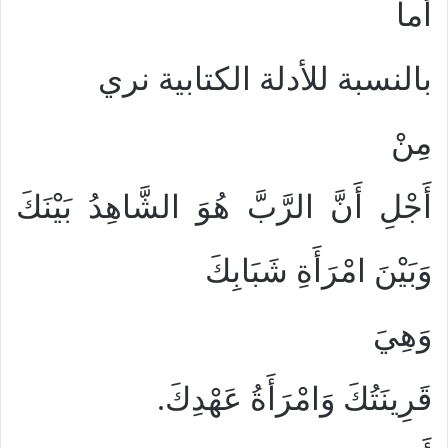
أما
بالنسبة للأدلة الكتابية نري
مِنْ
أَجْلِ أَنَّ الرَّبَّ هُوَ الشَّاهِدُ بَيْنَكَ
وَبَيْنَ امْرَأَةِ شَبَابِكَ
وَهِيَ
قَرِينَتُكَ وَامْرَأَةُ عَهْدِكَ.