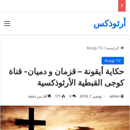
أرثوذكس
الق
الرئيسية
/
Koogi TV
Koogi TV
حكاية أيقونة – قزمان و دميان- قناة
كوجى القبطية الأرثوذكسية
admin
نوفمبر 7, 2018
0
171
أقل من دقيقة