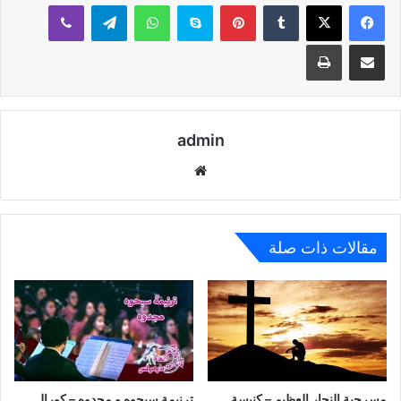
بينتيريست
سكايب
واتساب
تيلقرام
ڤايبر
مشاركة عبر البريد
طباعة
admin
موقع
الويب
مقالات ذات صلة
مسرحية النجار العظيم – كنيسة
ترنيمة سبحوه و مجدوه – كورال