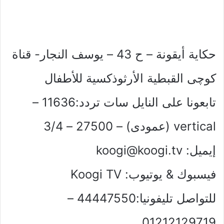
حكاية أيقونة – ح 43 – يوسف النجار- قناة
كوچى القبطية الأرثوذكسية للأطفال
تابعونا على النايل سات تردد:11636 –
vertical (عمودى) – 27500 – 3/4
إيميل:
koogi@koogi.tv
فيسبوك & يوتيوب: Koogi TV
للتواصل تليفونيا:44447550 –
01212129719