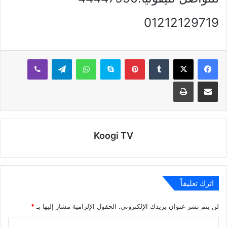
01212129719
بينتيريست
سكايب
واتساب
تيلقرام
ڤايبر
مشاركة عبر البريد
طباعة
Koogi TV
اترك تعليقاً
لن يتم نشر عنوان بريدك الإلكتروني.
الحقول الإلزامية مشار إليها بـ
*
ا